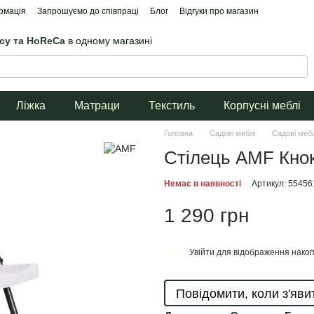
рмація
Запрошуємо до співпраці
Блог
Відгуки про магазин
ісу та HoReCa
в одному магазині
Ліжка
Матраци
Текстиль
Корпусні меблі
Головна
Садові меблі
Садові меб
Стілець AMF Кнок
Немає в наявності
Артикул: 5545
1 290 грн
Увійти
для відображення накоп
%
Повідомити, коли з'яви