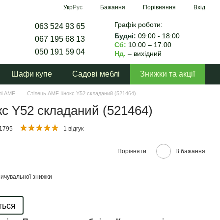
Порівняння
Укр
Рус
Бажання
Вхід
Графік роботи:
063 524 93 65
Будні:
09:00 - 18:00
067 195 68 13
Сб:
10:00 – 17:00
050 191 59 04
Нд.
– вихідний
Шафи купе
Садові меблі
Знижки та акції
лі AMF
Стілець AMF Кнокс Y52 складаний (521464)
с Y52 складаний (521464)
61795
1 відгук
Порівняти
В бажання
ичувальної знижки
ться