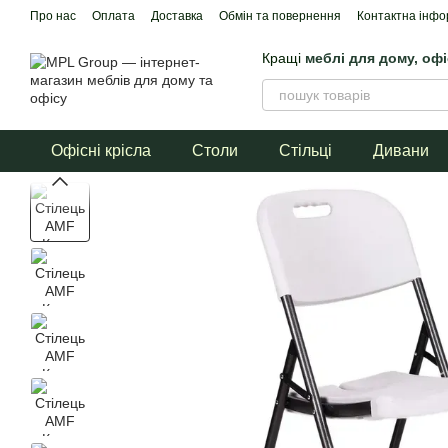
Перейти до основного контенту
Про нас
Оплата
Доставка
Обмін та повернення
Контактна інфо
Кращі
меблі для дому, оф
Офісні крісла
Столи
Стільці
Дивани