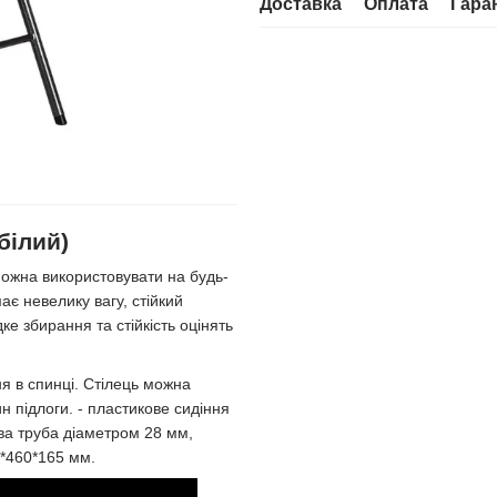
Доставка
Оплата
Гара
білий)
можна використовувати на будь-
ає невелику вагу, стійкий
ке збирання та стійкість оцінять
ня в спинці. Стілець можна
н підлоги. - пластикове сидіння
ва труба діаметром 28 мм,
*460*165 мм.