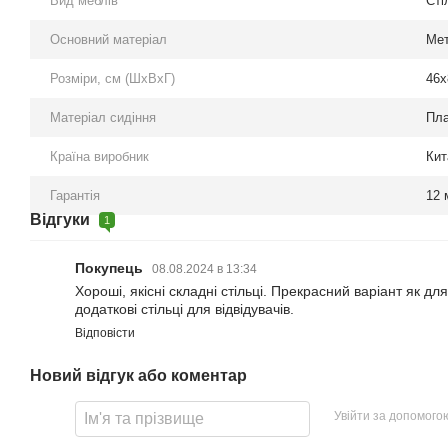
Вид меблів
Сті
Основний матеріал
Ме
Розміри, см (ШхВхГ)
46x
Матеріал сидіння
Пла
Країна виробник
Кит
Гарантія
12 
Відгуки
1
Покупець
08.08.2024 в 13:34
Хороші, якісні складні стільці. Прекрасний варіант як для 
додаткові стільці для відвідувачів.
Відповісти
Новий відгук або коментар
Увійти за допомого