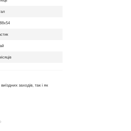
лець
тал
88x54
стик
ай
місяців
виїздних заходів, так і як
ю