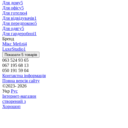
Для дому
5
Для офісу
5
Для готелю
4
Для відвідувачів
1
Для передпокою
5
Для одягу
5
Для гардеробної
1
Бренд
Мікс Меблі
4
LuxeStudio
1
Показати 5 товарів
063 524 93 65
067 195 68 13
050 191 59 04
Контактна інформація
Повна версія сайту
©2023- 2026
Укр
Рус
Інтернет-магазин
створений з
Хорошоп