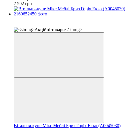
7 592 грн
✔ Оплата при отриманні
−9%
Вітальня-купе Мікс Меблі Бриз Горіх Екко (А0045030)