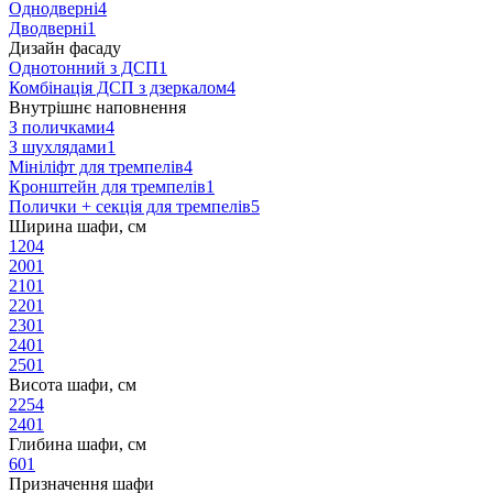
Однодверні
4
Дводверні
1
Дизайн фасаду
Однотонний з ДСП
1
Комбінація ДСП з дзеркалом
4
Внутрішнє наповнення
З поличками
4
З шухлядами
1
Мініліфт для тремпелів
4
Кронштейн для тремпелів
1
Полички + секція для тремпелів
5
Ширина шафи, см
120
4
200
1
210
1
220
1
230
1
240
1
250
1
Висота шафи, см
225
4
240
1
Глибина шафи, см
60
1
Призначення шафи