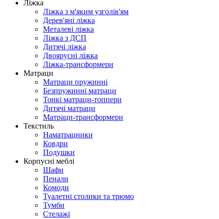
Ліжка
Ліжка з м'яким узголів'ям
Дерев'яні ліжка
Металеві ліжка
Ліжка з ДСП
Дитячі ліжка
Двоярусні ліжка
Ліжка-трансформери
Матраци
Матраци пружинні
Безпружинні матраци
Тонкі матраци-топпери
Дитячі матраци
Матраци-трансформери
Текстиль
Наматрацники
Ковдри
Подушки
Корпусні меблі
Шафи
Пенали
Комоди
Туалетні столики та трюмо
Тумби
Стелажі