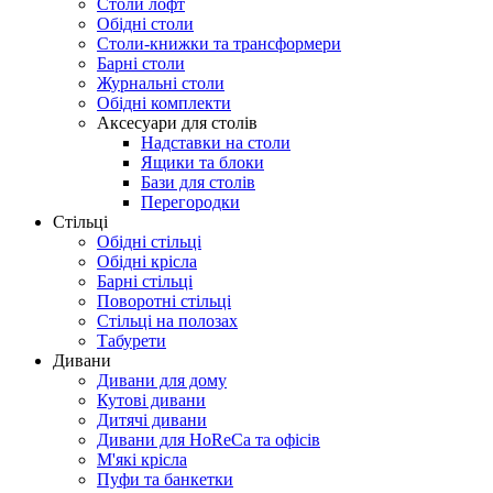
Столи лофт
Обідні столи
Столи-книжки та трансформери
Барні столи
Журнальні столи
Обідні комплекти
Аксесуари для столів
Надставки на столи
Ящики та блоки
Бази для столів
Перегородки
Стільці
Обідні стільці
Обідні крісла
Барні стільці
Поворотні стільці
Стільці на полозах
Табурети
Дивани
Дивани для дому
Кутові дивани
Дитячі дивани
Дивани для HoReCa та офісів
М'які крісла
Пуфи та банкетки