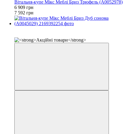
Вітальня-купе Мікс Меблі Бриз Трюфель (А0052978)
6 909 грн
7 592 грн
✔ Оплата при отриманні
−9%