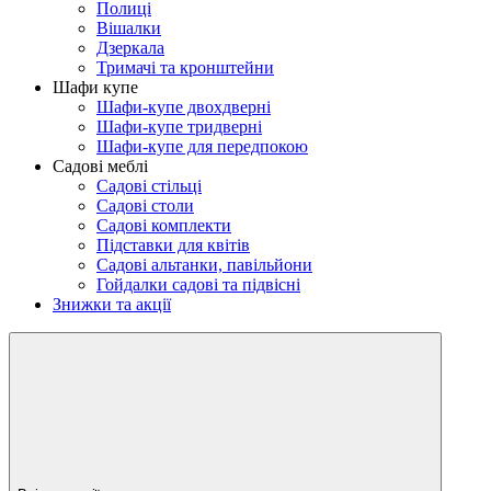
Полиці
Вішалки
Дзеркала
Тримачі та кронштейни
Шафи купе
Шафи-купе двохдверні
Шафи-купе тридверні
Шафи-купе для передпокою
Садові меблі
Садові стільці
Садові столи
Садові комплекти
Підставки для квітів
Садові альтанки, павільйони
Гойдалки садові та підвісні
Знижки та акції