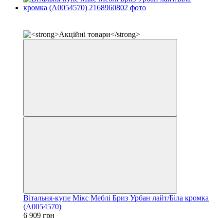
✔ Оплата при отриманні
−9%
Вітальня-купе Мікс Меблі Бриз Урбан лайт/Біла кромка
(А0054570)
6 909 грн