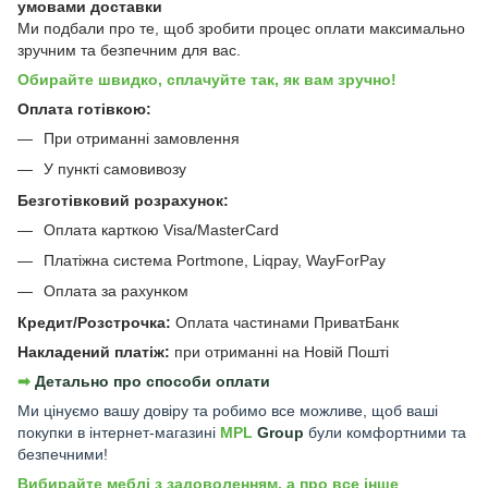
умовами доставки
Ми подбали про те, щоб зробити процес оплати максимально
зручним та безпечним для вас.
Обирайте швидко, сплачуйте так, як вам зручно!
Оплата готівкою:
При отриманні замовлення
У пункті самовивозу
Безготівковий розрахунок:
Оплата карткою Visa/MasterCard
Платіжна система Portmone, Liqpay, WayForPay
Оплата за рахунком
Кредит/Розстрочка:
Оплата частинами ПриватБанк
Накладений платіж:
при отриманні на Новій Пошті
➡︎
Детально про способи оплати
Ми цінуємо вашу довіру та робимо все можливе, щоб ваші
покупки в інтернет-магазині
MPL
Group
були комфортними та
безпечними!
Вибирайте меблі з задоволенням, а про все інше