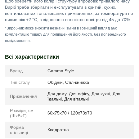
щоб зберегти його колір і структуру впродовж тривалого часу.
Виріб треба зберігати й експлуатувати в критий, сухих,
вентильованих і опалюваних приміщеннях, за температури не
нижче ніж +2 °C, з відносною вологістю повітря від 45 до 70%.
*Виробник може вносити незначні зміни в зовнішній вигляд або
комплектацію товару для поліпшення його якості, без попереднього
повідомлення.
Всі характеристики
Бренд
Gamma Style
Тип столу
Обідній
,
Стіл-книжка
Для дому
,
Для офісу
,
Для кухні
,
Для
Призначення
їдальні
,
Для вітальні
Розміри, см
60х75х70 / 120х73х70
(ШхВхГ)
Форма
Квадратна
стільниці