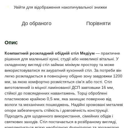
Увійти
для відображення накопичувальної знижки
%
До обраного
Порівняти
Опис
Компактний розкладний обідній стіл Медіум
— практичне
рішення для маленької кухні, студії або невеликої вітальні. У
складеному вигляді стіл займає мінімум простору та може
використовуватися як акуратний кухонний стіл. За потреби він
легко розкладається в повноцінну обідню зону завдовжки 1200
мм, за якою комфортно розмістяться сім'я або гості. Стіл
виготовлений із міцної ламінованої ДСП завтовшки 16 мм,
стійкої до повсякденних навантажень. Торці оброблені
пластиковою крайкою 0,5 мм, яка захищає поверхню від
вологи та механічних пошкоджень. Надійні хромовані металеві
опори забезпечують стійкість і довговічність конструкції.
Підходить для щоденного використання, сімейних обідів і
святкових заходів. Стіл постачається в розібраному вигляді,
комплектується всією необхідною фурнітурою та зрозумілою