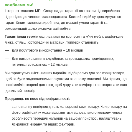
подбаємо ми!
Інтернет-магазин MPL Group надає гарантії на товари від виробника
відповідно до чинного законодавства. Кожний виріб супроводжується
гарантійним талоном виробника, де вказані умови гарантії та
рекомендації щодо експлуатації меблів.
Гарантійний термін
експлуатації на корпусні та м'які меблі, шафи-купе,
ліжка, стільці, ортопедичні матраци, топпери становить:
Для побутового використання – 18 місяців
Для використання в службових та громадських приміщеннях,
готелях, гуртожитках – 12 місяців.
Ми гарантуємо якість наших виробів і підбираємо для вас кращі товари,
щоб ви були задоволеними покупками в нашому магазині. Ми віримо, що
наші меблі створені для того, щоб дарувати комфорт та створювати ваш
ідеальний простір.
Продавець не несе відповідальності:
за незначну невідповідність кольорової гами товару. Колір товару на
фотографії сайту може відрізнятися від реального кольору, через
особливості передачі кольорів на вашому пристрої, налаштувань
яскравості екрану, та інших факторів.