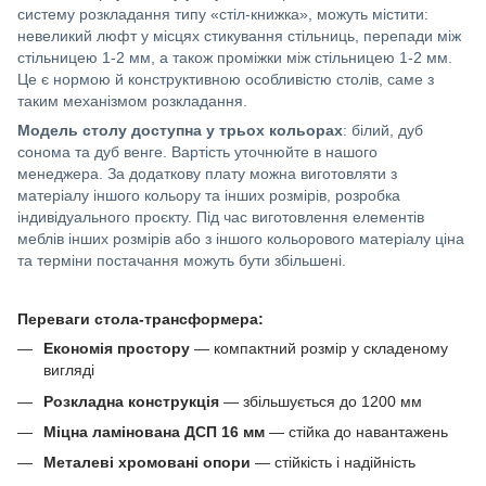
систему розкладання типу «стіл-книжка», можуть містити:
невеликий люфт у місцях стикування стільниць, перепади між
стільницею 1-2 мм, а також проміжки між стільницею 1-2 мм.
Це є нормою й конструктивною особливістю столів, саме з
таким механізмом розкладання.
Модель столу доступна
у трьох кольорах
: білий, дуб
сонома та дуб венге. Вартість уточнюйте в нашого
менеджера. За додаткову плату можна виготовляти з
матеріалу іншого кольору та інших розмірів, розробка
індивідуального проєкту. Під час виготовлення елементів
меблів інших розмірів або з іншого кольорового матеріалу ціна
та терміни постачання можуть бути збільшені.
Переваги стола-трансформера:
Економія простору
— компактний розмір у складеному
вигляді
Розкладна конструкція
— збільшується до 1200 мм
Міцна ламінована ДСП 16 мм
— стійка до навантажень
Металеві хромовані опори
— стійкість і надійність