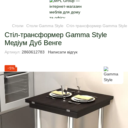
Столи
Столи Gamma Style
Стіл-трансформер Gamma Style 
Стіл-трансформер Gamma Style
Медіум Дуб Венге
Артикул:
2860612783
Написати відгук
−5%