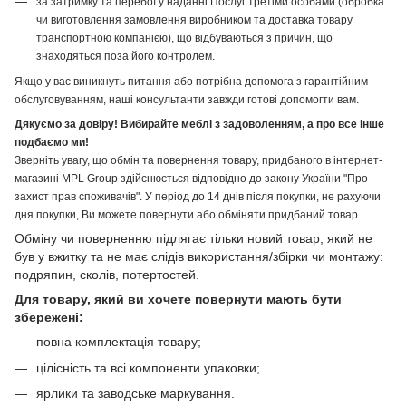
за затримку та перебої у наданні Послуг третіми особами (обробка
чи виготовлення замовлення виробником та доставка товару
транспортною компанією), що відбуваються з причин, що
знаходяться поза його контролем.
Якщо у вас виникнуть питання або потрібна допомога з гарантійним
обслуговуванням, наші консультанти завжди готові допомогти вам.
Дякуємо за довіру! Вибирайте меблі з задоволенням, а про все інше
подбаємо ми!
Зверніть увагу, що обмін та повернення товару, придбаного в інтернет-
магазині MPL Group здійснюється відповідно до закону України "Про
захист прав споживачів". У період до 14 днів після покупки, не рахуючи
дня покупки, Ви можете повернути або обміняти придбаний товар.
Обміну чи поверненню підлягає тільки новий товар, який не
був у вжитку та не має слідів використання/збірки чи монтажу:
подряпин, сколів, потертостей.
Для товару, який ви хочете повернути мають бути
збережені:
повна комплектація товару;
цілісність та всі компоненти упаковки;
ярлики та заводське маркування.