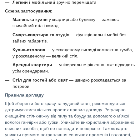
Легкий і мобільний
зручно переміщати
Сфера застосування:
Маленька кухня
у квартирі або будинку — замінює
звичайний стіл і комод.
Смарт-квартира та студія
— функціональні меблі без
зайвих габаритів.
Кухня-столова
— у складеному вигляді компактна тумба,
у розкладеному — великий стіл.
Арендні квартири
— універсальне рішення, яке підходить
усім орендарами.
Стіл для гостей або свят
— швидко розкладається за
потреби.
Правила догляду
Щоб зберегти його красу та чудовий стан, рекомендується
дотримуватися кількох простих правил догляду. Регулярно
очищайте стіл-книжку від пилу та бруду за допомогою м'якої
вологої ганчірки або губки. Уникайте використання абразивних
очисних засобів, щоб не пошкодити поверхню. Також варто
уникати прямого потрапляння сонячних променів і вологості,