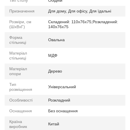
Тип столу
Обідній
Призначення
Для дому
,
Для офісу
,
Для їдальні
Розміри, см
Складений: 110x76x75;Розкладений:
(ШхВхГ)
140x76x75
Форма
Овальна
стільниці
Матеріал
МДФ
стільниці
Матеріал
Дерево
опори
Тип
Універсальний
розміщення
Особливості
Розкладний
Оснащення
Без оснащення
Країна
Китай
виробник