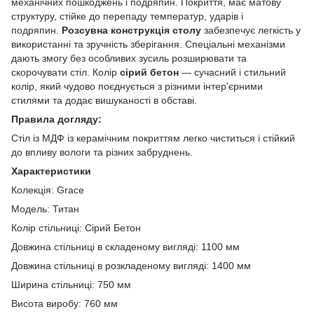
механічних пошкоджень і подряпин. Покриття, має матову
структуру, стійке до перепаду температур, ударів і
подряпин.
Розсувна конструкція столу
забезпечує легкість у
використанні та зручність зберігання. Спеціальні механізми
дають змогу без особливих зусиль розширювати та
скорочувати стіл. Колір
сірий бетон
— сучасний і стильний
колір, який чудово поєднується з різними інтер'єрними
стилями та додає вишуканості в обставі.
Правила догляду:
Стіл із МДФ із керамічним покриттям легко чиститься і стійкий
до впливу вологи та різних забруднень.
Характеристики
Колекція:
Grace
Модель: Титан
Колір стільниці: Сірий Бетон
Довжина стільниці в складеному вигляді: 1100 мм
Довжина стільниці в розкладеному вигляді: 1400 мм
Ширина стільниці: 750 мм
Висота виробу: 760 мм