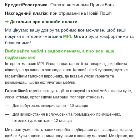
Кредит/Розстрочка:
Оплата частинами ПриватБанк
Накладений платіж:
при отриманні на Новій Пошті
➡︎
Детально про способи оплати
Ми цінуємо вашу довіру та робимо все можливе, щоб ваші
покупки в інтернет-магазині
MPL
Group
були комфортними та
безпечними!
Вибирайте меблі з задоволенням, а про все інше
подбаємо ми!
Інтернет-магазин MPL Group надає гарантії на товари від виробника
відповідно до чинного законодавства. Кожний виріб супроводжується
гарантійним талоном виробника, де вказані умови гарантії та
рекомендації щодо експлуатації меблів.
Гарантійний термін
експлуатації на корпусні та м'які меблі, шафи-купе,
ліжка, стільці, ортопедичні матраци, топпери становить:
Для побутового використання – 18 місяців
Для використання в службових та громадських приміщеннях,
готелях, гуртожитках – 12 місяців.
Ми гарантуємо якість наших виробів і підбираємо для вас кращі товари,
щоб ви були задоволеними покупками в нашому магазині. Ми віримо, що