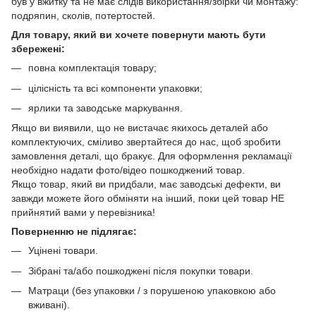
був у вжитку та не має слідів використання/збірки чи монтажу:
подряпин, сколів, потертостей.
Для товару, який ви хочете повернути мають бути
збережені:
повна комплектація товару;
цілісність та всі компоненти упаковки;
ярлики та заводське маркування.
Якщо ви виявили, що не вистачає якихось деталей або
комплектуючих, сміливо звертайтеся до нас, щоб зробити
замовлення деталі, що бракує. Для оформлення рекламації
необхідно надати фото/відео пошкоджений товар.
Якщо товар, який ви придбали, має заводські дефекти, ви
завжди можете його обміняти на інший, поки цей товар НЕ
прийнятий вами у перевізника!
Поверненню не підлягає:
Уцінені товари.
Зібрані та/або пошкоджені після покупки товари.
Матраци (без упаковки / з порушеною упаковкою або
вживані).