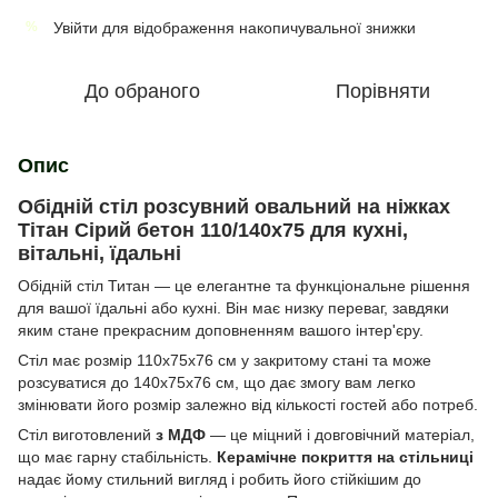
Увійти
для відображення накопичувальної знижки
%
До обраного
Порівняти
Опис
Обідній стіл розсувний овальний на ніжках
Тітан Сірий бетон 110/140х75 для кухні,
вітальні, їдальні
Обідній стіл Титан — це елегантне та функціональне рішення
для вашої їдальні або кухні. Він має низку переваг, завдяки
яким стане прекрасним доповненням вашого інтер'єру.
Стіл має розмір 110х75х76 см у закритому стані та може
розсуватися до 140х75х76 см, що дає змогу вам легко
змінювати його розмір залежно від кількості гостей або потреб.
Стіл виготовлений
з МДФ
— це міцний і довговічний матеріал,
що має гарну стабільність.
Керамічне покриття на стільниці
надає йому стильний вигляд і робить його стійкішим до