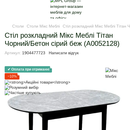
Столи
Столи Мікс Меблі
Стіл розкладний Мікс Меблі Тітан 
Стіл розкладний Мікс Меблі Тітан
Чорний/Бетон сірий беж (А0052128)
Артикул:
1904477723
Написати відгук
✔ Оплата при отриманні
−10%