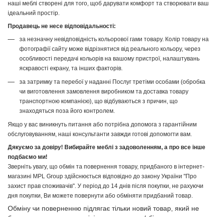
наші меблі створені для того, щоб дарувати комфорт та створювати ваш
ідеальний простір.
Продавець не несе відповідальності:
за незначну невідповідність кольорової гами товару. Колір товару на
фотографії сайту може відрізнятися від реального кольору, через
особливості передачі кольорів на вашому пристрої, налаштувань
яскравості екрану, та інших факторів.
за затримку та перебої у наданні Послуг третіми особами (обробка
чи виготовлення замовлення виробником та доставка товару
транспортною компанією), що відбуваються з причин, що
знаходяться поза його контролем.
Якщо у вас виникнуть питання або потрібна допомога з гарантійним
обслуговуванням, наші консультанти завжди готові допомогти вам.
Дякуємо за довіру! Вибирайте меблі з задоволенням, а про все інше
подбаємо ми!
Зверніть увагу, що обмін та повернення товару, придбаного в інтернет-
магазині MPL Group здійснюється відповідно до закону України "Про
захист прав споживачів". У період до 14 днів після покупки, не рахуючи
дня покупки, Ви можете повернути або обміняти придбаний товар.
Обміну чи поверненню підлягає тільки новий товар, який не