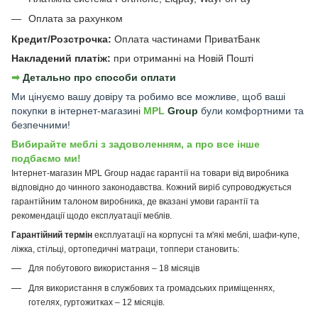
Оплата за рахунком
Кредит/Розстрочка:
Оплата частинами ПриватБанк
Накладений платіж:
при отриманні на Новій Пошті
➡︎
Детально про способи оплати
Ми цінуємо вашу довіру та робимо все можливе, щоб ваші
покупки в інтернет-магазині
MPL
Group
були комфортними та
безпечними!
Вибирайте меблі з задоволенням, а про все інше
подбаємо ми!
Інтернет-магазин MPL Group надає гарантії на товари від виробника
відповідно до чинного законодавства. Кожний виріб супроводжується
гарантійним талоном виробника, де вказані умови гарантії та
рекомендації щодо експлуатації меблів.
Гарантійний термін
експлуатації на корпусні та м'які меблі, шафи-купе,
ліжка, стільці, ортопедичні матраци, топпери становить:
Для побутового використання – 18 місяців
Для використання в службових та громадських приміщеннях,
готелях, гуртожитках – 12 місяців.