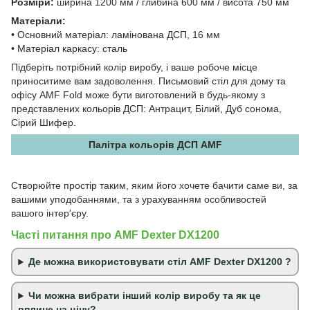
Розміри:
ширина 1200 мм / глибина 600 мм / висота 750 мм
Матеріали:
• Основний матеріал: ламінована ДСП, 16 мм
• Матеріал каркасу: сталь
Підберіть потрібний колір виробу, і ваше робоче місце
приноситиме вам задоволення. Письмовий стіл для дому та
офісу AMF Fold може бути виготовлений в будь-якому з
представлених кольорів ДСП: Антрацит, Білий, Дуб сонома,
Сірий Шифер.
Палітра кольорів ДСП AMF
Створюйте простір таким, яким його хочете бачити саме ви, за
вашими уподобаннями, та з урахуванням особливостей
вашого інтер'єру.
Часті питання про AMF Dexter DX1200
Де можна використовувати стіл AMF Dexter DX1200 ?
Чи можна вибрати інший колір виробу та як це
вплине на ціну?