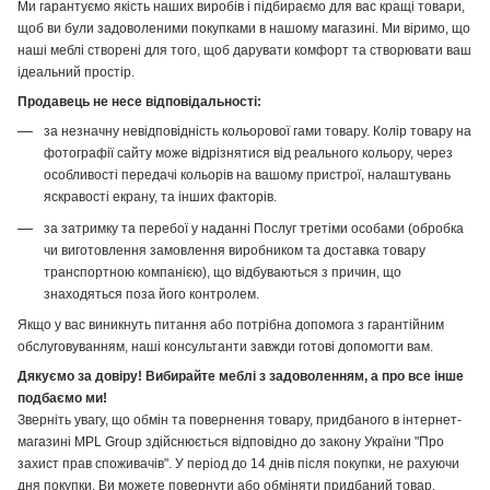
Ми гарантуємо якість наших виробів і підбираємо для вас кращі товари,
щоб ви були задоволеними покупками в нашому магазині. Ми віримо, що
наші меблі створені для того, щоб дарувати комфорт та створювати ваш
ідеальний простір.
Продавець не несе відповідальності:
за незначну невідповідність кольорової гами товару. Колір товару на
фотографії сайту може відрізнятися від реального кольору, через
особливості передачі кольорів на вашому пристрої, налаштувань
яскравості екрану, та інших факторів.
за затримку та перебої у наданні Послуг третіми особами (обробка
чи виготовлення замовлення виробником та доставка товару
транспортною компанією), що відбуваються з причин, що
знаходяться поза його контролем.
Якщо у вас виникнуть питання або потрібна допомога з гарантійним
обслуговуванням, наші консультанти завжди готові допомогти вам.
Дякуємо за довіру! Вибирайте меблі з задоволенням, а про все інше
подбаємо ми!
Зверніть увагу, що обмін та повернення товару, придбаного в інтернет-
магазині MPL Group здійснюється відповідно до закону України "Про
захист прав споживачів". У період до 14 днів після покупки, не рахуючи
дня покупки, Ви можете повернути або обміняти придбаний товар.