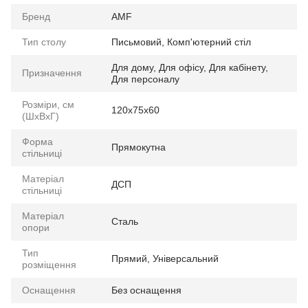
Бренд
AMF
Тип столу
Письмовий
,
Комп'ютерний стіл
Для дому
,
Для офісу
,
Для кабінету
,
Призначення
Для персоналу
Розміри, см
120x75x60
(ШхВхГ)
Форма
Прямокутна
стільниці
Матеріал
ДСП
стільниці
Матеріал
Сталь
опори
Тип
Прямий
,
Універсальний
розміщення
Оснащення
Без оснащення