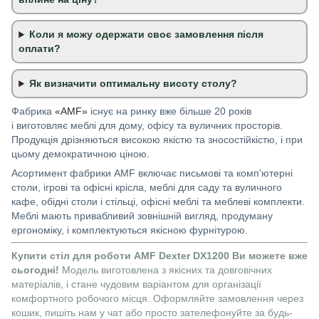
Коли я можу одержати своє замовлення після
оплати?
Як визначити оптимальну висоту столу?
Фабрика
«AMF»
існує на ринку вже більше 20 років
і виготовляє меблі для дому, офісу та вуличних просторів.
Продукція дрізняються високою якістю та зносостійкістю, і при
цьому демократичною ціною.
Асортимент фабрики AMF
включає письмові та комп'ютерні
столи, ігрові та офісні крісла, меблі для саду та вуличного
кафе, обідні столи і стільці, офісні меблі та меблеві комплекти.
Меблі мають привабливий зовнішній вигляд, продуману
ергономіку, і комплектуються якісною фурнітурою.
Купити стіл для роботи AMF
Dexter DX1200
Ви можете вже
сьогодні!
Модель виготовлена ​​з якісних та довговічних
матеріалів, і стане чудовим варіантом для організації
комфортного робочого місця. Оформляйте замовлення через
кошик, пишіть нам у чат або просто зателефонуйте за будь-