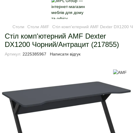
Столи
Столи AMF
Стіл комп'ютерний AMF Dexter DX1200 Ч
Стіл комп'ютерний AMF Dexter
DX1200 Чорний/Антрацит (217855)
Артикул:
2225385967
Написати відгук