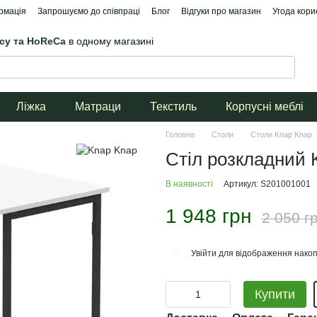
рмація
Запрошуємо до співпраці
Блог
Відгуки про магазин
Угода кори
ісу та HoReCa
в одному магазині
Ліжка
Матраци
Текстиль
Корпусні меблі
Головна
Столи
Столи Knap Knap
Стіл розкладний 
В наявності
Артикул: S201001001
1 948 грн
2 050 г
Увійти
для відображення накоп
%
Купити