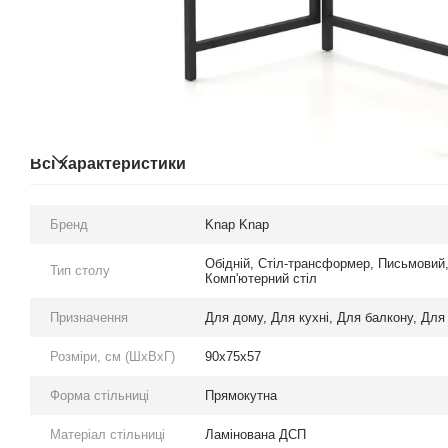
Всі характеристики
Бренд
Knap Knap
Обідній
,
Стіл-трансформер
,
Письмовий
Тип столу
Комп'ютерний стіл
Призначення
Для дому
,
Для кухні
,
Для балкону
,
Для 
Розміри, см (ШхВхГ)
90х75х57
Форма стільниці
Прямокутна
Матеріал стільниці
Ламінована ДСП