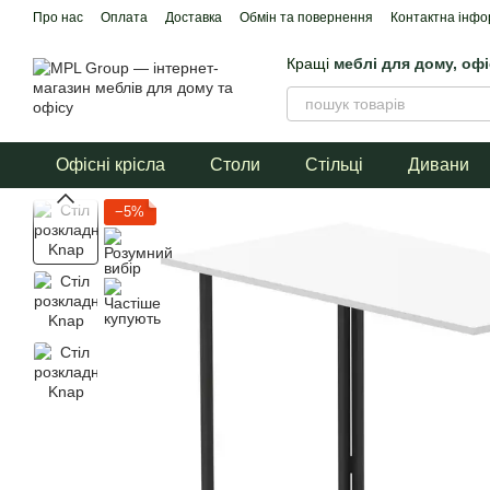
Перейти до основного контенту
Про нас
Оплата
Доставка
Обмін та повернення
Контактна інфо
Договір публічної оферти
Кращі
меблі для дому, оф
Офісні крісла
Столи
Стільці
Дивани
−5%