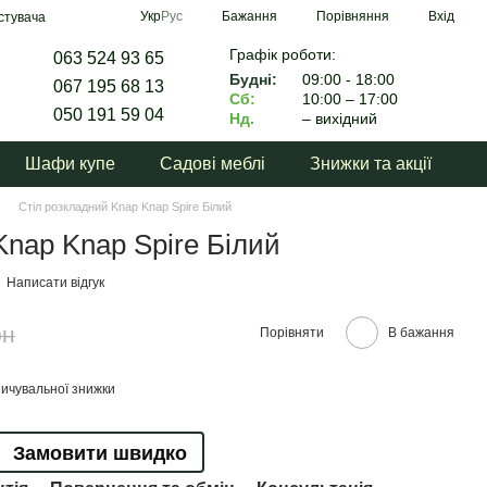
Порівняння
Укр
Рус
Бажання
Вхід
стувача
Графік роботи:
063 524 93 65
Будні:
09:00 - 18:00
067 195 68 13
Сб:
10:00 – 17:00
050 191 59 04
Нд.
– вихідний
Шафи купе
Садові меблі
Знижки та акції
Стіл розкладний Knap Knap Spire Білий
Knap Knap Spire Білий
Написати відгук
рн
Порівняти
В бажання
ичувальної знижки
Замовити швидко