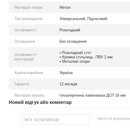
Матеріал опори
Метал
Тип розміщення
Універсальний
,
Підлоговий
Особливості
Розкладний
Оснащення
Без оснащення
• Розкладний стіл
Особливості
• Кромка стільниць: ПВХ 2 мм
конструкції
• Металеві опори
Країна виробник
Україна
Гарантія
12 місяців
Матеріал виробу
гіпоалергенна ламінована ДСП 16 мм
Новий відгук або коментар
Увійти за допомого