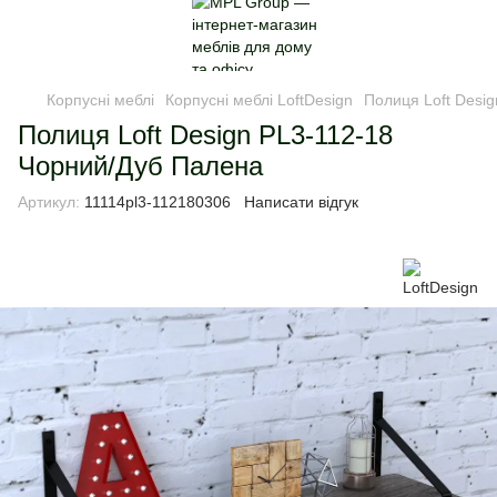
Корпусні меблі
Корпусні меблі LoftDesign
Полиця Loft Desi
Полиця Loft Design PL3-112-18
Чорний/Дуб Палена
Артикул:
11114pl3-112180306
Написати відгук