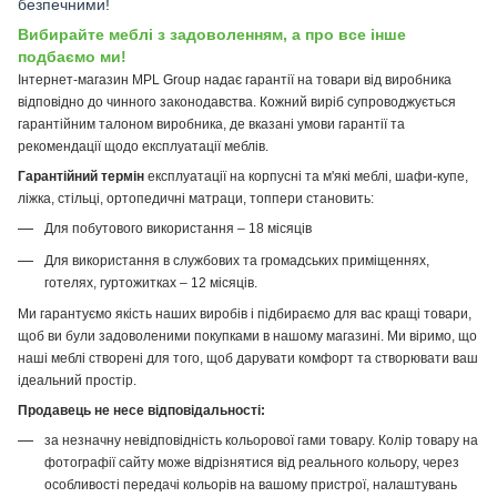
безпечними!
Вибирайте меблі з задоволенням, а про все інше
подбаємо ми!
Інтернет-магазин MPL Group надає гарантії на товари від виробника
відповідно до чинного законодавства. Кожний виріб супроводжується
гарантійним талоном виробника, де вказані умови гарантії та
рекомендації щодо експлуатації меблів.
Гарантійний термін
експлуатації на корпусні та м'які меблі, шафи-купе,
ліжка, стільці, ортопедичні матраци, топпери становить:
Для побутового використання – 18 місяців
Для використання в службових та громадських приміщеннях,
готелях, гуртожитках – 12 місяців.
Ми гарантуємо якість наших виробів і підбираємо для вас кращі товари,
щоб ви були задоволеними покупками в нашому магазині. Ми віримо, що
наші меблі створені для того, щоб дарувати комфорт та створювати ваш
ідеальний простір.
Продавець не несе відповідальності:
за незначну невідповідність кольорової гами товару. Колір товару на
фотографії сайту може відрізнятися від реального кольору, через
особливості передачі кольорів на вашому пристрої, налаштувань