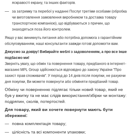
яскравості екрану, та інших факторів.
за затримку та перебої у наданні Послуг третіми особами (обробка
чи виготовлення замовлення виробником та доставка товару
транспортною компанією), що відбуваються з причин, що
знаходяться поза його контролем.
Якщо у вас виникнуть питання або потрібна допомога з гарантійним
обслуговуванням, наші консультанти завжди готові допомогти вам.
Дякуємо за довіру! Вибирайте меблі з задоволенням, а про все інше
подбаємо ми!
Зверніть увагу, що обмін та повернення товару, придбаного в інтернет-
магазині MPL Group здійснюється відповідно до закону України "Про
захист прав споживачів". У період до 14 днів після покупки, не рахуючи
дня покупки, Ви можете повернути або обміняти придбаний товар.
Обміну чи поверненню підлягає тільки новий товар, який не
був у вжитку та не має слідів використання/збірки чи монтажу:
подряпин, сколів, потертостей.
Для товару, який ви хочете повернути мають бути
збережені:
повна комплектація товару;
цілісність та всі компоненти упаковки;