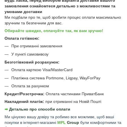
Будь ласка, перед вибором варіанта доставки вашого
замовлення ознайомтеся детально з
можливостями та
умовами доставки
Ми подбали про те, щоб зробити процес оплати максимально
зручним та безпечним для вас.
Обирайте швидко, сплачуйте так, як вам зручно!
Оплата готівкою:
При отриманні замовлення
У пункті самовивозу
Безготівковий розрахунок:
Оплата карткою Visa/MasterCard
Платіжна система Portmone, Liqpay, WayForPay
Оплата за рахунком
Кредит/Розстрочка:
Оплата частинами ПриватБанк
Накладений платіж:
при отриманні на Новій Пошті
➡︎
Детально про способи оплати
Ми цінуємо вашу довіру та робимо все можливе, щоб ваші
покупки в інтернет-магазині
MPL
Group
були комфортними та