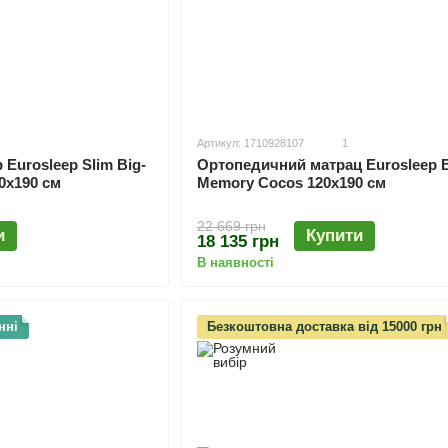
Артикул: 1710928107
1
 Eurosleep Slim Big-
Ортопедичний матрац Eurosleep B
0х190 см
Memory Cocos 120х190 см
22 669 грн
и
Купити
18 135 грн
В наявності
нні
Безкоштовна доставка від 15000 грн