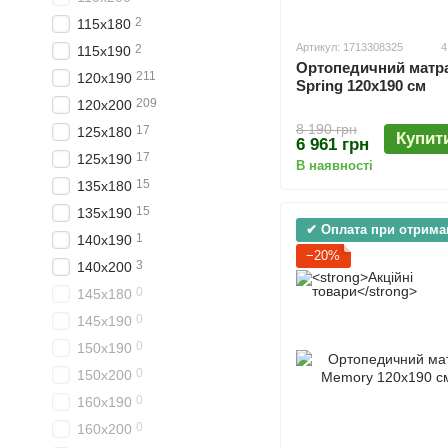
2
115х180
Артикул: 1713308325
4
2
115х190
Ортопедичний матрац
211
120х190
Spring 120х190 см
209
120х200
8 190 грн
17
125х180
Купит
6 961 грн
17
125х190
В наявності
15
135х180
15
135х190
✔ Оплата при отрима
1
140х190
−20%
3
140х200
0
145х180
0
145х190
0
150х190
0
150х200
0
160х190
0
160х200