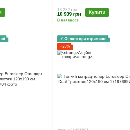
18 232 грн
и
Купити
10 939 грн
В наявності
нні
✔ Оплата при отриманні
−25%
Артикул: 1719768977