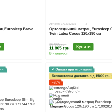
Артикул: 1712162535
2
ц Eurosleep Brave
Ортопедичний матрац Eurosleep C
Twin Latex Cocos 120х190 см
16 865 грн
и
Купити
11 805 грн
В наявності
нні
✔ Оплата при отриманні
Безкоштовна доставка від 15000 грн
−20%