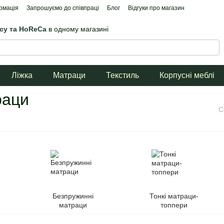
рмація
Запрошуємо до співпраці
Блог
Відгуки про магазин
ісу та HoReCa
в одному магазині
Ліжка
Матраци
Текстиль
Корпусні меблі
раци
С
Безпружинні
Тонкі матраци-
матраци
топпери