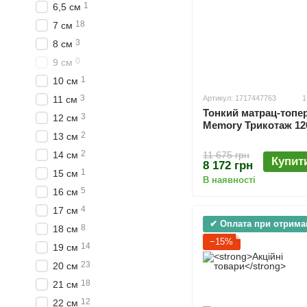
1
6,5 см
18
7 см
3
8 см
0
9 см
1
10 см
3
11 см
Артикул: 1717447763
1
Тонкий матрац-топер
3
12 см
Memory Трикотаж 12
2
13 см
2
11 675 грн
14 см
Купит
8 172 грн
1
15 см
В наявності
5
16 см
4
17 см
✔ Оплата при отрима
8
18 см
−15%
14
19 см
23
20 см
18
21 см
12
22 см