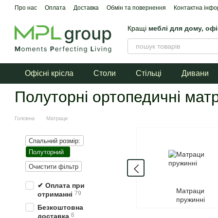
Перейти до основного контенту
Про нас
Оплата
Доставка
Обмін та повернення
Контактна інфо
Кращі
меблі для дому, оф
Офісні крісла
Столи
Стільці
Дивани
Полуторні ортопедичні мат
Головна
Матраци
Спальний розмір:
Полуторний
Очистити фільтр
✔ Оплата при
Матраци
79
отриманні
пружинні
Безкоштовна
6
доставка