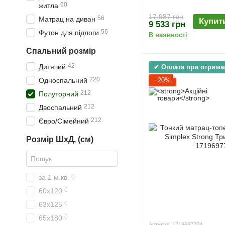
60
житла
17 987 грн
56
Матрац на диван
Купит
9 533 грн
56
Футон для підлоги
В наявності
Спальний розмір
42
Дитячий
✔ Оплата при отрима
220
Односпальний
−20%
212
Полуторний
212
Двоспальний
212
Євро/Сімейний
Розмір ШхД, (см)
0
за 1 м.кв.
0
60х120
0
63х125
0
65х180
Артикул: 1719697704