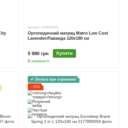
Артикул: 2236099401
Ортопедичний матрац Matro Low Cost
ity
Lavender/Лаванда 120х190 см
Купити
5 990 грн
В наявності
✔ Оплата при отриманні
−15%