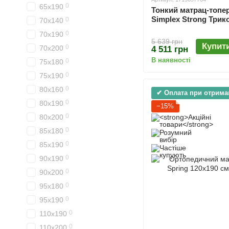
0
65х190
Тонкий матрац-топер
Simplex Strong Трик
0
70х140
0
70х190
5 639 грн
Купит
0
70х200
4 511 грн
В наявності
0
75х180
0
75х190
0
80х160
✔ Оплата при отрима
0
80х190
−15%
0
80х200
0
85х180
0
85х190
0
90х190
0
90х200
0
95х180
0
95х190
0
110х190
0
110х200