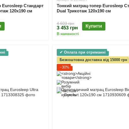
 Eurosleep Стандарт
Тонкий матрац-топер Eurosleep С
отаж 120х190 см
Dual Трикотаж 120х190 см
4 603 грн
и
Купити
3 453 грн
В наявності
нні
✔ Оплата при отриманні
Безкоштовна доставка від 15000 грн
−30%