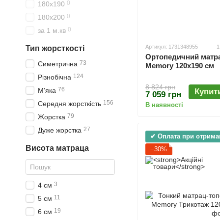
0
180х190
0
180х200
0
за 1 м.кв
Артикул: 1731348955
1
Тип жорсткості
Ортопедичний матра
73
Симетрична
Мemory 120х190 см
124
Різнобічна
8 824 грн
76
М'яка
Купит
7 059 грн
156
Середня жорсткість
В наявності
79
Жорстка
27
Дуже жорстка
✔ Оплата при отрима
Висота матраца
−30%
3
4 см
11
5 см
19
6 см