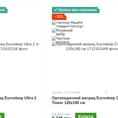
нні
✔ Оплата при отриманні
−30%
3
Артикул: 1712152449
Ортопедичний матрац Eurosleep C
 Eurosleep Ultra 2
Tower 120х190 см
13 922 грн
Купити
и