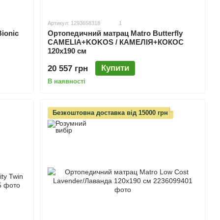
Артикул: 1293658318
1
ionic
Ортопедичний матрац Matro Butterfly
CAMELIA+KOKOS / КАМЕЛІЯ+КОКОС
120х190 см
Купити
20 557 грн
В наявності
Безкоштовна доставка від 15000 грн