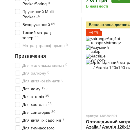
7 677 грн
91
PocketSpring
В наявності
Пружинний Multi
16
Pocket
65
Безпружинний
Безкоштовна доставка
Тонкий матрац-
−47%
55
топер
0
Матрац-трансформер
Призначення
0
Для маленьких кімнат
0
Для балкону
0
Для дитячої кімнати
195
Для дому
35
Для готелів
28
Для хостелів
30
Для санаторіїв
Артикул: 1305704594
7
Для дитячіх садочків
Ортопедичний матрац
Azalia / Азалія 120х1
Для тимчасового