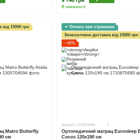
9 746 грн
В наявності
 від 15000 грн
✔ Оплата при отриманні
Безкоштовна доставка від 15000 грн
−40%
Артикул: 1710875680
2
 Matro Butterfly
Ортопедичний матрац Eurosleep B
90 см
Cocos 120х190 см