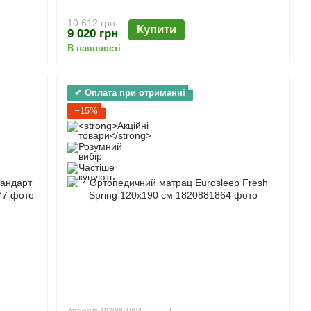
10 612 грн
Купити
9 020 грн
В наявності
✔ Оплата при отриманні
−15%
Артикул: 1820881864
1