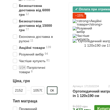
Безкоштовна
✔ Оплата при отрима
доставка від 6000
12
грн
−15%
Безкоштовна
доставка від 15000
77
грн
Економна доставка в
11
рулоні
139
Акційні товари
94
Розумний вибір
81
Частіше купують
🇺🇦 Патріотичні
8
товари
Ціна, грн
Артикул: 1713102234
2
Від Ціна, грн
До Ціна, грн
ОК
Ортопедичний матрац
in 1 120х190 см
Тип матраца
9 032 грн
Купит
Пружинний