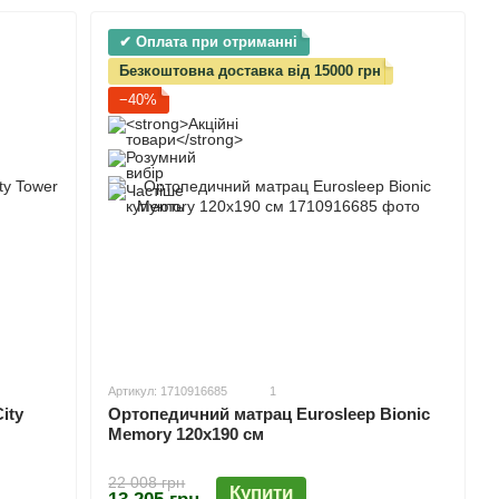
✔ Оплата при отриманні
Безкоштовна доставка від 15000 грн
−40%
Артикул: 1710916685
1
ity
Ортопедичний матрац Eurosleep Bionic
Memory 120х190 см
22 008 грн
Купити