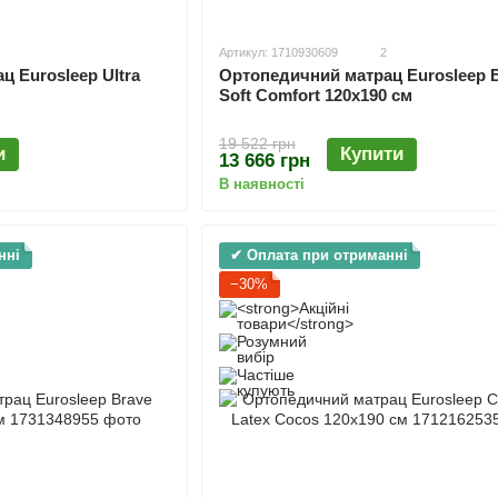
Артикул: 1710930609
2
 Eurosleep Ultra
Ортопедичний матрац Eurosleep B
Soft Comfort 120х190 см
19 522 грн
и
Купити
13 666 грн
В наявності
нні
✔ Оплата при отриманні
−30%