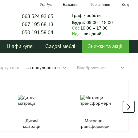
Порівняння
Укр
Рус
Бажання
Вхід
Графік роботи:
063 524 93 65
Будні:
09:00 - 18:00
067 195 68 13
Сб:
10:00 – 17:00
050 191 59 04
Нд.
– вихідний
Шафи купе
Садові меблі
Знижки та акції
ортування:
за популярністю
Відображення:
Дитячі
Матраци-
матраци
трансформери