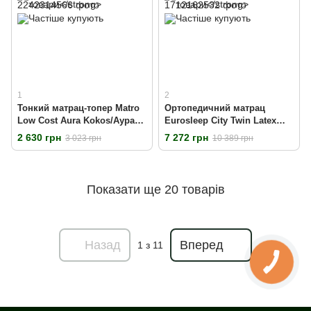
1
2
Тонкий матрац-топер Matro
Ортопедичний матрац
Low Cost Aura Kokos/Аура
Eurosleep City Twin Latex
Кокос 70x190 см
Cocos 70х190 см
2 630 грн
7 272 грн
3 023 грн
10 389 грн
Показати ще 20 товарів
Назад
Вперед
1
з 11