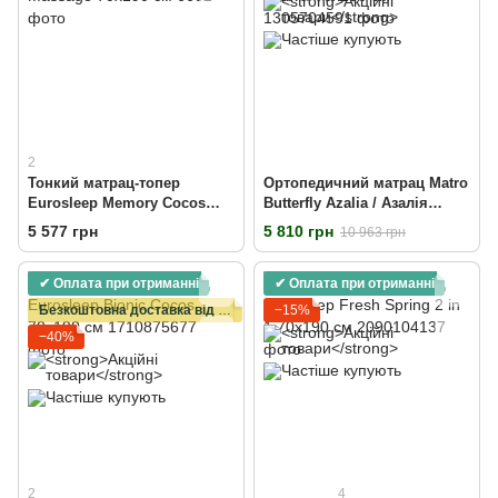
2
Тонкий матрац-топер
Ортопедичний матрац Matro
Eurosleep Memory Cocos
Butterfly Azalia / Азалія
Massage 70x190 см
70х190 см
5 577 грн
5 810 грн
10 963 грн
✔ Оплата при отриманні
✔ Оплата при отриманні
Безкоштовна доставка від 15000 грн
−15%
−40%
2
4