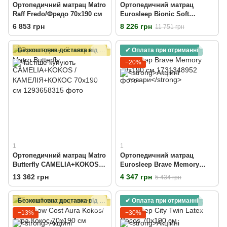
Ортопедичний матрац Matro
Ортопедичний матрац
Raff Fredo/Фредо 70x190 см
Eurosleep Bionic Soft
Comfort 70х190 см
6 853 грн
8 226 грн
11 751 грн
Безкоштовна доставка від 15000 грн
✔ Оплата при отриманні
−20%
1
1
Ортопедичний матрац Matro
Ортопедичний матрац
Butterfly CAMELIA+KOKOS /
Eurosleep Brave Мemory
КАМЕЛІЯ+КОКОС 70х190 см
70х190 см
13 362 грн
4 347 грн
5 434 грн
Безкоштовна доставка від 6000 грн
✔ Оплата при отриманні
−13%
−30%