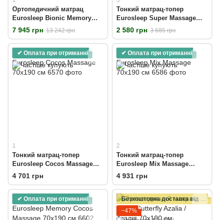
1
3
Ортопедичний матрац
Тонкий матрац-топер
Eurosleep Bionic Memory
Eurosleep Super Massage
70х190 см
70x190 см
7 945 грн
2 580 грн
13 242 грн
3 685 грн
✔ Оплата при отриманні
✔ Оплата при отриманні
1
2
Тонкий матрац-топер
Тонкий матрац-топер
Eurosleep Cocos Massage
Eurosleep Mix Massage
70x190 см
70x190 см
4 701 грн
4 931 грн
✔ Оплата при отриманні
Безкоштовна доставка від 15000 грн
−47%