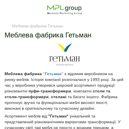
Меблева фабрика Гетьман
Меблева фабрика Гетьман
Меблева фабрика
"
Гетьман
"
є відомим виробником на
ринку меблів. Історія компанії розпочалася у 1993 році. За цей
час у виробника утворився широкий асортимент продукції:
різноманітні
пуфи-трансформери
, компактні
столи та
столи-трансформери
,
стелажі
та багато іншого. Фабрика
пропонує зручні та функціональні меблі високої якості,
виконані в оригінальному та сучасному дизайні.
Асортимент меблів від
"Гетьман"
унікальний та
представлений різноманітними варіантами трансформації. У
сучасному світі такі меблі не просто є модним трендом, а