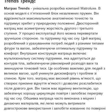
Trends Трендс
Матрас Trends
- унікальна розробка компанії Matroluxe. В
основі моделі є п'ятизонний блок незалежних пружин. Він
відрізняється максимальною анатомічною точністю та
підтримує хребет у природному положенні. Двосторонній
матрац має асиметричну жорсткість другого і третього
ступеня. У процесі експлуатації його можна перевертати
зручнішою стороною. та підтримку під час сну. Цей матрац
розроблений з урахуванням потреб людей з різними типами
фігури та вагою, забезпечуючи оптимальну підтримку та
комфорт. Внутрішня конструкція матраца включає
мультизональну систему підтримки, яка адаптується до
контурів тіла, забезпечуючи рівномірний розподіл ваги та
зменшуючи точковий тиск. Це особливо важливо для людей з
великою вагою, щоб уникнути дискомфорту і проблем зі
спиною. Крім того, матрац має високий рівень м'якості, що
створює приємне відчуття м'якості і дозволяє розслабитися
після довгого дня. Він також має відмінну вентиляцію, що
забезпечує хорошу циркуляцію повітря і запобігає перегріву
під час сну. Обшивка матраца часто виконана з міцних і
дихаючих матеріалів, які легко можуть витримати
довгострокове використання і запобігти ковзанню по поверхні