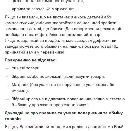
цілісність та всі компоненти упаковки;
ярлики та заводське маркування.
Якщо ви виявили, що не вистачає якихось деталей або
комплектуючих, сміливо звертайтеся до нас, щоб зробити
замовлення деталі, що бракує. Для оформлення рекламації
необхідно надати фото/відео пошкоджений товар.
Якщо товар, який ви придбали, має заводські дефекти, ви
завжди можете його обміняти на інший, поки цей товар НЕ
прийнятий вами у перевізника!
Поверненню не підлягає:
Уцінені товари.
Зібрані та/або пошкоджені після покупки товари.
Матраци (без упаковки / з порушеною упаковкою або
вживані).
Зібрані крісла не підлягають поверненню, згідно зі статтею
9 «Закону про захист прав споживача»!
Докладніше про
правила та умови повернення та обміну
товарів
Якщо у Вас виникли питання, ми з радістю допоможемо Вам!