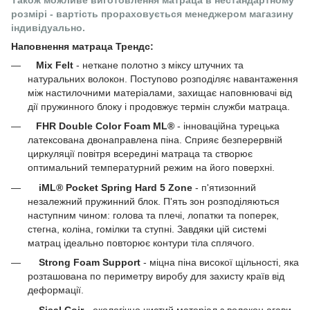
розмірі
- вартість прораховується менеджером магазину
індивідуально.
Наповнення матраца Трендс:
Mix Felt
- неткане полотно з міксу штучних та
натуральних волокон. Поступово розподіляє навантаження
між настилочними матеріалами, захищає наповнювачі від
дії пружинного блоку і продовжує термін служби матраца.
FHR Double Color Foam ML®
- інноваційна турецька
латексована двонаправлена ​​піна. Сприяє безперервній
циркуляції повітря всередині матраца та створює
оптимальний температурний режим на його поверхні.
iML® Pocket Spring Hard 5 Zone
- п'ятизонний
незалежний пружинний блок. П'ять зон розподіляються
наступним чином: голова та плечі, лопатки та поперек,
стегна, коліна, гомілки та ступні. Завдяки цій системі
матрац ідеально повторює контури тіла сплячого.
Strong Foam Support
- міцна піна високої щільності, яка
розташована по периметру виробу для захисту країв від
деформації.
Sisal Coir
- екологічно чистий матеріал з волокон агави.