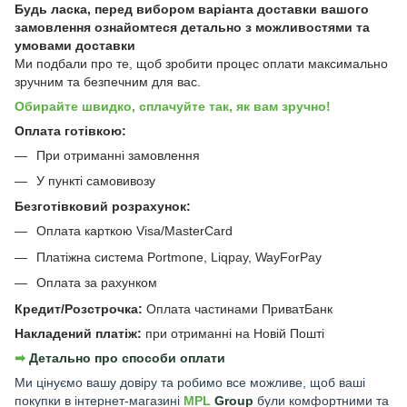
Будь ласка, перед вибором варіанта доставки вашого
замовлення ознайомтеся детально з
можливостями та
умовами доставки
Ми подбали про те, щоб зробити процес оплати максимально
зручним та безпечним для вас.
Обирайте швидко, сплачуйте так, як вам зручно!
Оплата готівкою:
При отриманні замовлення
У пункті самовивозу
Безготівковий розрахунок:
Оплата карткою Visa/MasterCard
Платіжна система Portmone, Liqpay, WayForPay
Оплата за рахунком
Кредит/Розстрочка:
Оплата частинами ПриватБанк
Накладений платіж:
при отриманні на Новій Пошті
➡︎
Детально про способи оплати
Ми цінуємо вашу довіру та робимо все можливе, щоб ваші
покупки в інтернет-магазині
MPL
Group
були комфортними та