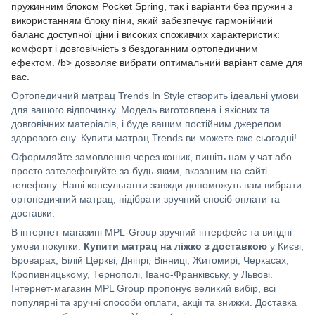
пружинним блоком Pocket Spring, так і варіанти без пружин з
використанням блоку піни, який забезпечує гармонійний
баланс доступної ціни і високих споживчих характеристик:
комфорт і довговічність з бездоганним ортопедичним
ефектом. /b> дозволяє вибрати оптимальний варіант саме для
вас.
Ортопедичний матрац Trends In Style створить ідеальні умови
для вашого відпочинку. Модель виготовлена ​​і якісних та
довговічних матеріалів, і буде вашим постійним джерелом
здорового сну. Купити матрац Trends ви можете вже сьогодні!
Оформляйте замовлення через кошик, пишіть нам у чат або
просто зателефонуйте за будь-яким, вказаним на сайті
телефону. Наші консультанти завжди допоможуть вам вибрати
ортопедичний матрац, підібрати зручний спосіб оплати та
доставки.
В інтернет-магазині MPL-Group зручний інтерфейс та вигідні
умови покупки.
Купити матрац на ліжко з доставкою
у Києві,
Броварах, Білій Церкві, Дніпрі, Вінниці, Житомирі, Черкасах,
Кропивницькому, Тернополі, Івано-Франківську, у Львові.
Інтернет-магазин MPL Group пропонує великий вибір, всі
популярні та зручні способи оплати, акції та знижки. Доставка