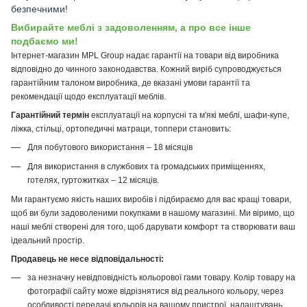
безпечними!
Вибирайте меблі з задоволенням, а про все інше
подбаємо ми!
Інтернет-магазин MPL Group надає гарантії на товари від виробника
відповідно до чинного законодавства. Кожний виріб супроводжується
гарантійним талоном виробника, де вказані умови гарантії та
рекомендації щодо експлуатації меблів.
Гарантійний термін
експлуатації на корпусні та м'які меблі, шафи-купе,
ліжка, стільці, ортопедичні матраци, топпери становить:
Для побутового використання – 18 місяців
Для використання в службових та громадських приміщеннях,
готелях, гуртожитках – 12 місяців.
Ми гарантуємо якість наших виробів і підбираємо для вас кращі товари,
щоб ви були задоволеними покупками в нашому магазині. Ми віримо, що
наші меблі створені для того, щоб дарувати комфорт та створювати ваш
ідеальний простір.
Продавець не несе відповідальності:
за незначну невідповідність кольорової гами товару. Колір товару на
фотографії сайту може відрізнятися від реального кольору, через
особливості передачі кольорів на вашому пристрої, налаштувань