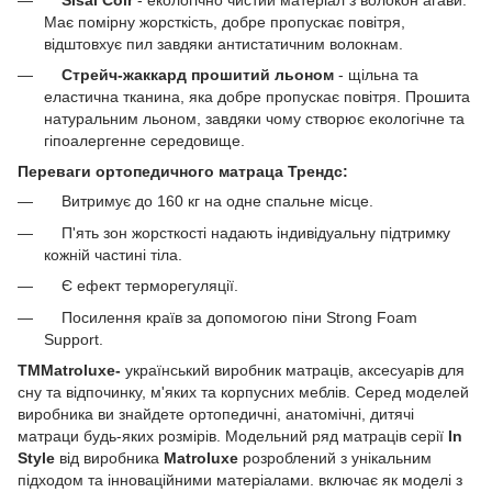
Має помірну жорсткість, добре пропускає повітря,
відштовхує пил завдяки антистатичним волокнам.
Стрейч-жаккард прошитий льоном
- щільна та
еластична тканина, яка добре пропускає повітря. Прошита
натуральним льоном, завдяки чому створює екологічне та
гіпоалергенне середовище.
Переваги ортопедичного матраца Трендс:
Витримує до 160 кг на одне спальне місце.
П'ять зон жорсткості надають індивідуальну підтримку
кожній частині тіла.
Є ефект терморегуляції.
Посилення країв за допомогою піни Strong Foam
Support.
ТМ
Matroluxe-
український виробник матраців, аксесуарів для
сну та відпочинку, м'яких та корпусних меблів. Серед моделей
виробника ви знайдете ортопедичні, анатомічні, дитячі
матраци будь-яких розмірів. Модельний ряд матраців серії
In
Style
від виробника
Matroluxe
розроблений з унікальним
підходом та інноваційними матеріалами. включає як моделі з