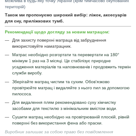
можлива в будь-яку точку України (крім тимчасово окупованих
територій)
Також ми пропонуємо широкий вибір:
ліжок
,
аксесуарів
для сну
,
приліжкових тумб.
Рекомендації щодо догляду за новим матрацом:
Для захисту поверхні матраца від забруднення
використовуйте
наматрацник
.
Матрас необхідно розгортати та перевертати на 180°
мінімум 1 раз на 3 місяці. Це стабілізує природне
усадження матеріалів та наповнювачів і продовжить термін
служби виробу.
Зберігайте матрац чистим та сухим. Обов'язково
провітрюйте матрац і видаляйте з нього пил за допомогою
пилососа.
Для видалення плям рекомендовано суху хімчистку
засобами для текстилю з мінімальним вмістом води.
Сушити матрац необхідно на провітрюваній плоскій, рівній
поверхні без використання фена або праски.
Виробник залишає за собою право без повідомлення