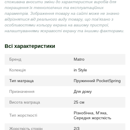
споживача вносити зміни до характеристик виробів для
покращення їх технологічних та експлуатаційних
параметрів. Зображення товару на сайті може не значно
відрізнятися від реального виду товару, що пов'язано з
особливостями кольору екрана на вашому пристрої,
налаштуваннями яскравості екрану та іншими факторами.
Всі характеристики
Бренд
Matro
Колекція
in Style
Тип матраца
Пружинний PocketSpring
Призначення
Для дому
Висота матраца
25 см
Різнобічна
,
М'яка
,
Тип жорсткості
Середня жорсткість
Жорсткість сторін
2/3