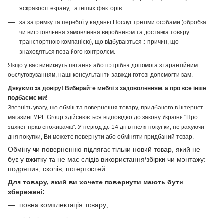
яскравості екрану, та інших факторів.
за затримку та перебої у наданні Послуг третіми особами (обробка
чи виготовлення замовлення виробником та доставка товару
транспортною компанією), що відбуваються з причин, що
знаходяться поза його контролем.
Якщо у вас виникнуть питання або потрібна допомога з гарантійним
обслуговуванням, наші консультанти завжди готові допомогти вам.
Дякуємо за довіру! Вибирайте меблі з задоволенням, а про все інше
подбаємо ми!
Зверніть увагу, що обмін та повернення товару, придбаного в інтернет-
магазині MPL Group здійснюється відповідно до закону України "Про
захист прав споживачів". У період до 14 днів після покупки, не рахуючи
дня покупки, Ви можете повернути або обміняти придбаний товар.
Обміну чи поверненню підлягає тільки новий товар, який не
був у вжитку та не має слідів використання/збірки чи монтажу:
подряпин, сколів, потертостей.
Для товару, який ви хочете повернути мають бути
збережені:
повна комплектація товару;