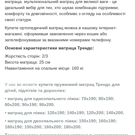
матраца. мультизональний матрац для великої ваги - це
ідеальний вибір для тих, хто шукає комбінацію підтримки,
комфорту та довговічності, особливо з огляду на особливості
своєї статури.
Купити ортопедичний матрац можна в нашому інтернет-
магазині, оформивши замовлення через кошик або
зателефонувавши за вказаними номерами телефону.
Основні характеристики матраца Трендс:
Жорсткість сторін: 2/3
Висота матраца: 25 см
Навантаження на спальне місце: 160 кг.
У нас ви можете
купити пружинний матрац Трендс для
дітей, підлітків та дорослих:
• матрац для односпального ліжка: 70х190; 80х190;
80х200; 90х190; 90х200.
• матрац для ліжка: 120х190; 140х190; 120х200; 140х200.
• матрац для двоспального ліжка: 150х190; 160х190;
180х190; 150х200; 160х200; 180х200.
Також можливе
виготовлення матраца в нестандартному