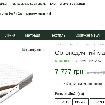
рмація
Запрошуємо до співпраці
Блог
Відгуки про магазин
ісу та HoReCa
в одному магазині
Ліжка
Матраци
Текстиль
Корпусні меблі
Головна
Матраци
Матраци Family
Ортопедичний мат
В наявності
Артикул: 1745122033
7 777 грн
9 485 г
Увійти
для відображення накоп
%
Розмір ШхД, (см)
80х190
80х200
90х190