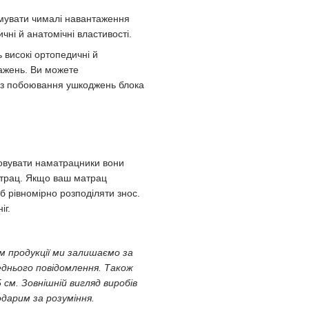
увати чималі навантаження
чні й анатомічні властивості.
високі ортопедичні й
нтажень. Ви можете
ез побоювання ушкоджень блока
овувати наматрацники вони
матрац. Якщо ваш матрац
об рівномірно розподіляти знос.
іг.
ям продукції ми залишаємо за
еднього повідомлення. Також
5 см. Зовнішній вигляд виробів
дарим за розуміння.