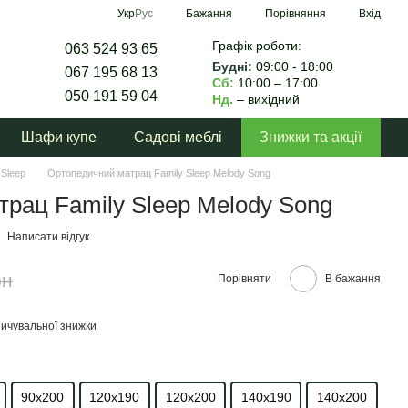
Порівняння
Укр
Рус
Бажання
Вхід
Графік роботи:
063 524 93 65
Будні:
09:00 - 18:00
067 195 68 13
Сб:
10:00 – 17:00
050 191 59 04
Нд.
– вихідний
Шафи купе
Садові меблі
Знижки та акції
 Sleep
Ортопедичний матрац Family Sleep Melody Song
рац Family Sleep Melody Song
Написати відгук
рн
Порівняти
В бажання
ичувальної знижки
90х200
120х190
120х200
140х190
140х200