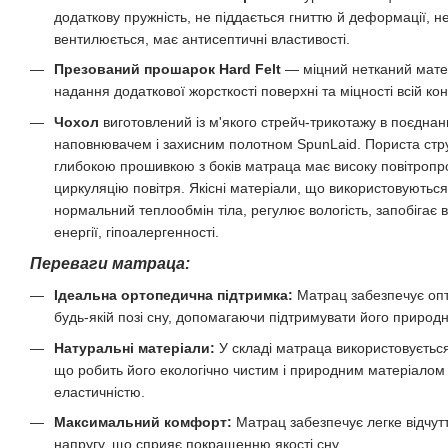
додаткову пружність, не піддається гниттю й деформації, н
вентилюється, має антисептичні властивості.
Презований прошарок Hard Felt
— міцний нетканий матер
надання додаткової жорсткості поверхні та міцності всій кон
Чохол
виготовлений із м'якого стрейч-трикотажу в поєднан
наповнювачем і захисним полотном SpunLaid. Пориста стру
глибокою прошивкою з боків матраца має високу повітропр
циркуляцію повітря. Якісні матеріали, що використовуються
нормальний теплообмін тіла, регулює вологість, запобігає
енергії, гіпоалергенності.
Переваги матраца:
Ідеальна ортопедична підтримка:
Матрац забезпечує опт
будь-якій позі сну, допомагаючи підтримувати його природн
Натуральні матеріали:
У складі матраца використовується
що робить його екологічно чистим і природним матеріалом 
еластичністю.
Максимальний комфорт:
Матрац забезпечує легке відчутт
напругу, що сприяє покращенню якості сну.