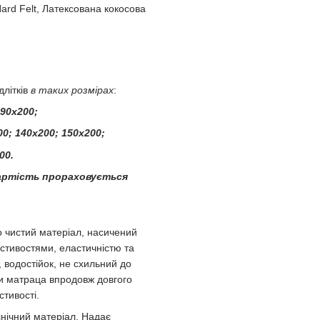
rd Felt, Латексована кокосова
длітків
в таких розмірах
:
 90х200;
0; 140х200; 150х200;
00.
артість прораховується
 чистий матеріал, насичений
стивостями, еластичністю та
, водостійок, не схильний до
ми матраца впродовж довгого
тивості.
єнічний матеріал. Надає