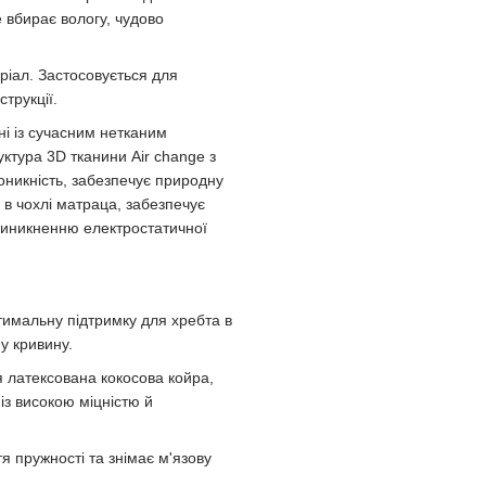
е вбирає вологу, чудово
іал. Застосовується для
струкції.
ні із сучасним нетканим
ктура 3D тканини Air change з
оникність, забезпечує природну
 в чохлі матраца, забезпечує
 виникненню електростатичної
имальну підтримку для хребта в
у кривину.
 латексована кокосова койра,
із високою міцністю й
я пружності та знімає м'язову