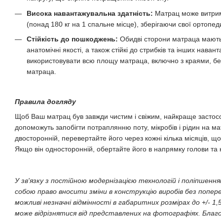
Висока навантажувальна здатність:
Матрац може витрим
(понад 180 кг на 1 спальне місце), зберігаючи свої ортопеди
Стійкість до пошкоджень:
Обидві сторони матраца мають 
анатомічні якості, а також стійкі до стрибків та інших нава
використовувати всю площу матраца, включно з краями, б
матраца.
Правила догляду
Щоб Ваш матрац був завжди чистим і свіжим, найкраще застос
допоможуть запобігти потраплянню поту, мікробів і рідин на 
двосторонній, перевертайте його через кожні кілька місяців, щ
Якщо він односторонній, обертайте його в напрямку голови та н
У зв'язку з постійною модернізацією технологій і поліпшенн
собою право вносити зміни в конструкцію виробів без попер
можливі незначні відмінності в габаритних розмірах до +/- 1,
може відрізнятися від представлених на фотографіях. Благо