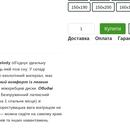
150х190
150х200
160х
Купити
Доставка
Оплата
Гара
lody
об'єднує ідеальну
якій позі сну. У складі
 екологічний матеріал, має
ний комфорт із легким
є міжхребцеві диски.
Обидві
.
Безпружинний латексний
а 1 спальне місце) зі
користувацька вага матрацом не
 — можна сидіти на самому краю
ків та інших навантажень.