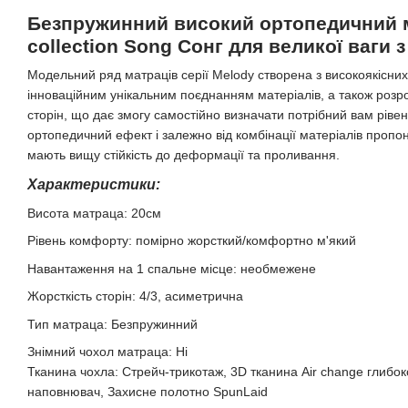
Безпружинний високий ортопедичний 
collection Song Сонг для великої ваги 
Модельний ряд матраців серії Melody створена з високоякісних
інноваційним унікальним поєднанням матеріалів, а також розр
сторін, що дає змогу самостійно визначати потрібний вам рів
ортопедичний ефект і залежно від комбінації матеріалів пропон
мають вищу стійкість до деформації та проливання.
Характеристики:
Висота матраца: 20см
Рівень комфорту: помірно жорсткий/комфортно м'який
Навантаження на 1 спальне місце: необмежене
Жорсткість сторін: 4/3, асиметрична
Тип матраца: Безпружинний
Знімний чохол матраца: Ні
Тканина чохла: Стрейч-трикотаж, 3D тканина Air change глибо
наповнювач, Захисне полотно SpunLaid