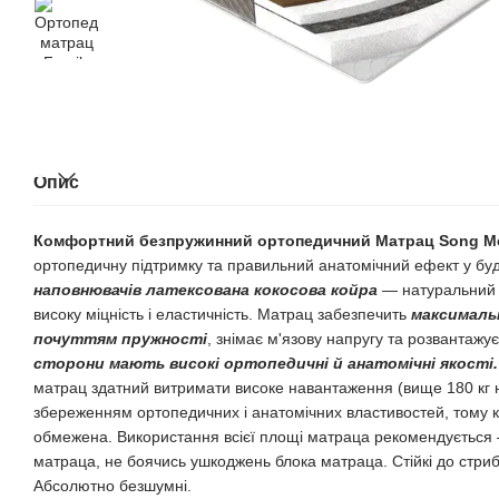
Опис
Комфортний безпружинний ортопедичний
Матрац Song
Me
ортопедичну підтримку та правильний анатомічний ефект у будь-
наповнювачів латексована кокосова койра
— натуральний і
високу міцність і еластичність. Матрац забезпечить
максималь
почуттям пружності
, знімає м'язову напругу та розвантажу
сторони мають високі ортопедичні й анатомічні якості
матрац здатний витримати високе навантаження (вище 180 кг н
збереженням ортопедичних і анатомічних властивостей, тому 
обмежена. Використання всієї площі матраца рекомендується
матраца, не боячись ушкоджень блока матраца. Стійкі до стриб
Абсолютно безшумні.