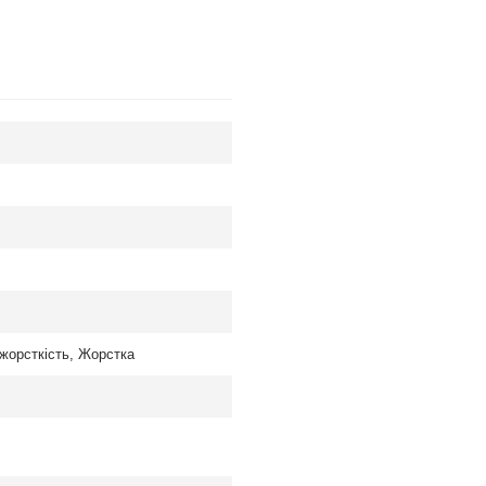
жорсткість
,
Жорстка