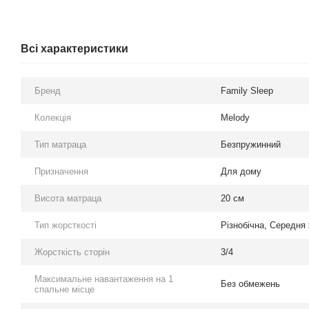
Всі характеристики
Бренд
Family Sleep
Колекція
Melody
Тип матраца
Безпружинний
Призначення
Для дому
Висота матраца
20 см
Тип жорсткості
Різнобічна
,
Середня 
Жорсткість сторін
3/4
Максимальне навантаження на 1
Без обмежень
спальне місце