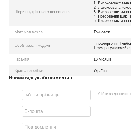
1. Високоеластична 
2. Латексована коко
Шари внутрішнього наповнення
3. Високоеластична 
4. Пресований шар Ha
5. Високоеластична 
Матеріал чохла
Трикотаж
Гіпоалергенні
,
Глибо
Особливості моделі
Терморегулюючий е
Гарантія
18 місяців
Країна виробник
Україна
Новий відгук або коментар
Увійти за допомого