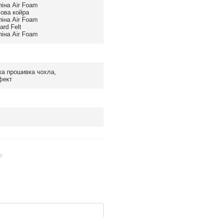
піна Air Foam
сова койра
піна Air Foam
rd Felt
піна Air Foam
ка прошивка чохла
,
фект
ю