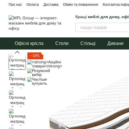
Перейти до основного контенту
Про нас
Оплата
Доставка
Обмін та повернення
Контактна інфо
Кращі
меблі для дому, оф
Офісні крісла
Столи
Стільці
Дивани
−18%