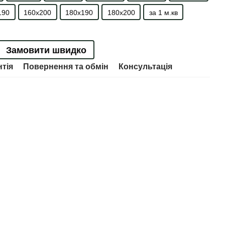
190
160х200
180х190
180х200
за 1 м.кв
Замовити швидко
нтія
Повернення та обмін
Консультація