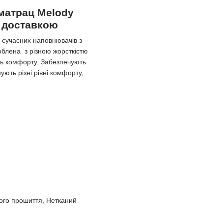
матрац Melody
з доставкою
 сучасних наповнювачів з
облена з різною жорсткістю
ень комфорту. Забезпечують
ують різні рівні комфорту,
кого прошиття, Нетканий