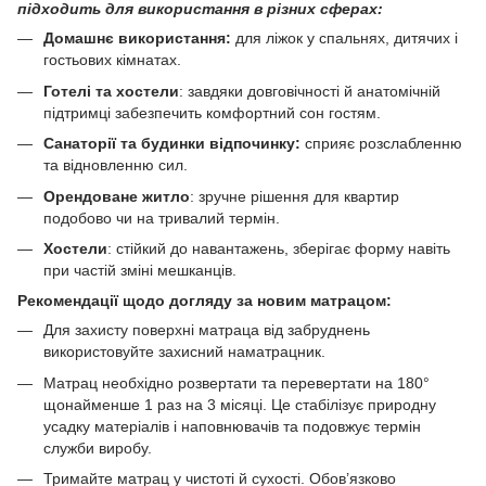
підходить для використання в різних сферах:
Домашнє використання:
для ліжок у спальнях, дитячих і
гостьових кімнатах.
Готелі та хостели
: завдяки довговічності й анатомічній
підтримці забезпечить комфортний сон гостям.
Санаторії та будинки відпочинку
:
сприяє розслабленню
та відновленню сил.
Орендоване житло
: зручне рішення для квартир
подобово чи на тривалий термін.
Хостели
: стійкий до навантажень, зберігає форму навіть
при частій зміні мешканців.
Рекомендації щодо догляду за новим матрацом:
Для захисту поверхні матраца від забруднень
використовуйте
захисний наматрацник
.
Матрац необхідно розвертати та перевертати на 180°
щонайменше 1 раз на 3 місяці. Це стабілізує природну
усадку матеріалів і наповнювачів та подовжує термін
служби виробу.
Тримайте матрац у чистоті й сухості. Обов’язково