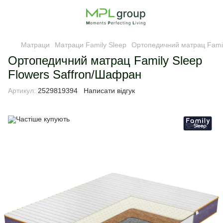
Матраци
Матраци Family Sleep
Ортопедичний матрац Famil
Ортопедичний матрац Family Sleep
Flowers Saffron/Шафран
Артикул:
2529819394
Написати відгук