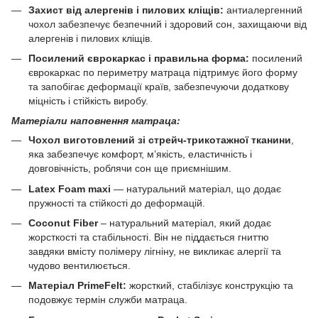
Захист від алергенів і пилових кліщів:
антиалергенний
чохол забезпечує безпечний і здоровий сон, захищаючи від
алергенів і пилових кліщів.
Посилений єврокаркас і правильна форма:
посилений
єврокаркас по периметру матраца підтримує його форму
та запобігає деформації країв, забезпечуючи додаткову
міцність і стійкість виробу.
Матеріали наповнення матраца:
Чохол виготовлений зі стрейч-трикотажної тканини
,
яка забезпечує комфорт, м’якість, еластичність і
довговічність, роблячи сон ще приємнішим.
Latex Foam maxi
— натуральний матеріал, що додає
пружності та стійкості до деформацій.
Coconut Fiber
– натуральний матеріал, який додає
жорсткості та стабільності. Він не піддається гниттю
завдяки вмісту полімеру лігніну, не викликає алергії та
чудово вентилюється.
Матеріал
PrimeFelt:
жорсткий, стабілізує конструкцію та
подовжує термін служби матраца.