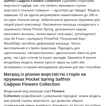
Saffron Сафрон Flowers Collection
з різними сторонами
жорсткості підійде тим, хто любить змінювати ступінь
жорсткості спальної поверхні — від м’якої до твердої. Модель
заввишки 23 см здатна витримувати навантаження до 180 кг
на одне спальне місце, забезпечуючи ідеальну підтримку для
людей різної комплекції. Наповнення матраца складається з
пружинного блоку Pocket Spring, доповненого шаром
кокосового волокна, латексованої піни максі, ортопедичної
піни Air Foam і матеріалу PrimeFelt. Посилений борт
MaxisEdge запобігає деформації матраца. Чохол
виготовлений зі стрейч-трикотажу. Підходить для
односпальних, півтораспальних і двоспальних ліжок як для
дому, так і для готелів та інших закладів. Замовити й купити
вподобану модель можна просто зараз на сайті або
зв’язавшись із нашим менеджером зручним для вас способом.
Матрац із різною жорсткістю сторін на
пружинах Pocket Spring Saffron
Сафрон Flowers Collection
Модельний ряд матраців серії
Flowers
Collection
розроблений з унікальним підходом: кожна модель
має різний ступінь жорсткості, що дозволяє обрати
оптимальний рівень комфорту відповідно до ваших уподобань.