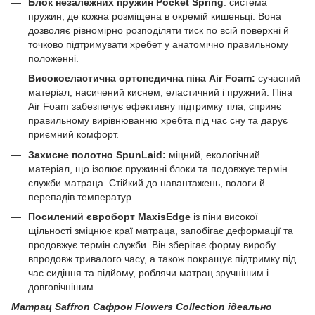
Блок незалежних пружин Pocket Spring
: система
пружин, де кожна розміщена в окремій кишеньці. Вона
дозволяє рівномірно розподіляти тиск по всій поверхні й
точково підтримувати хребет у анатомічно правильному
положенні.
Високоеластична ортопедична піна
Air Foam:
сучасний
матеріал, насичений киснем, еластичний і пружний. Піна
Air Foam забезпечує ефективну підтримку тіла, сприяє
правильному вирівнюванню хребта під час сну та дарує
приємний комфорт.
Захисне полотно SpunLaid:
міцний, екологічний
матеріал, що ізолює пружинні блоки та подовжує термін
служби матраца. Стійкий до навантажень, вологи й
перепадів температур.
Посилений євроборт
MaxisEdge
із піни високої
щільності зміцнює краї матраца, запобігає деформації та
продовжує термін служби. Він зберігає форму виробу
впродовж тривалого часу, а також покращує підтримку під
час сидіння та підйому, роблячи матрац зручнішим і
довговічнішим.
Матрац Saffron Сафрон Flowers Collection ідеально