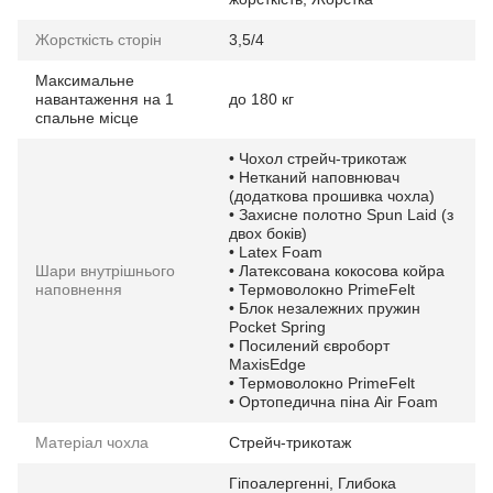
Жорсткість сторін
3,5/4
Максимальне
навантаження на 1
до 180 кг
спальне місце
• Чохол стрейч-трикотаж
• Нетканий наповнювач
(додаткова прошивка чохла)
• Захисне полотно Spun Laid (з
двох боків)
• Latex Foam
Шари внутрішнього
• Латексована кокосова койра
наповнення
• Термоволокно PrimeFelt
• Блок незалежних пружин
Pocket Spring
• Посилений євроборт
MaxisEdge
• Термоволокно PrimeFelt
• Ортопедична піна Air Foam
Матеріал чохла
Стрейч-трикотаж
Гіпоалергенні
,
Глибока