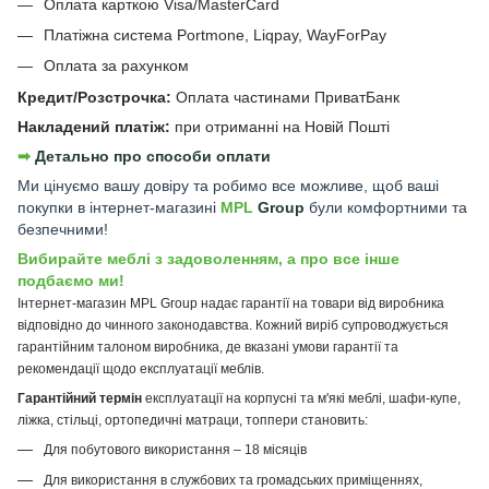
Оплата карткою Visa/MasterCard
Платіжна система Portmone, Liqpay, WayForPay
Оплата за рахунком
Кредит/Розстрочка:
Оплата частинами ПриватБанк
Накладений платіж:
при отриманні на Новій Пошті
➡︎
Детально про способи оплати
Ми цінуємо вашу довіру та робимо все можливе, щоб ваші
покупки в інтернет-магазині
MPL
Group
були комфортними та
безпечними!
Вибирайте меблі з задоволенням, а про все інше
подбаємо ми!
Інтернет-магазин MPL Group надає гарантії на товари від виробника
відповідно до чинного законодавства. Кожний виріб супроводжується
гарантійним талоном виробника, де вказані умови гарантії та
рекомендації щодо експлуатації меблів.
Гарантійний термін
експлуатації на корпусні та м'які меблі, шафи-купе,
ліжка, стільці, ортопедичні матраци, топпери становить:
Для побутового використання – 18 місяців
Для використання в службових та громадських приміщеннях,