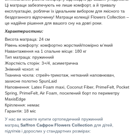
Ці матраци забезпечують не лише комфорт, а й тривалу
експлуатацію, роблячи їх ідеальним вибором для якісного та
бездоганного відпочинку! Матраци колекції Flowers Collection –
це надійне рішення для вашого сну на довгі роки.
Характеристики:
Висота матраца: 24 см
Рівень комфорту: комфортно жорсткий/помірно м’який
Навантаження на 1 спальне місце: 180 кг
Тип матраца: пружинний
Жорсткість сторін: 3+/4, асиметрична
Знімний чохол: ні
Тканина чохла: стрейч-трикотаж, нетканий наповнювач,
захисне полотно SpunLaid
Наповнення: Latex Foam maxi, Coconut Fiber, PrimeFelt, Pocket
Spring, PrimeFelt, Air Foam, посилений борт по периметру
MaxisEdge
Кріплення: немає
Гарантія: 18 міс
У нас ви можете купити ортопедичний пружинний
матрац
Saffron Сафрон Flowers Collection
для дітей,
підлітків і дорослих у стандартних розмірах: