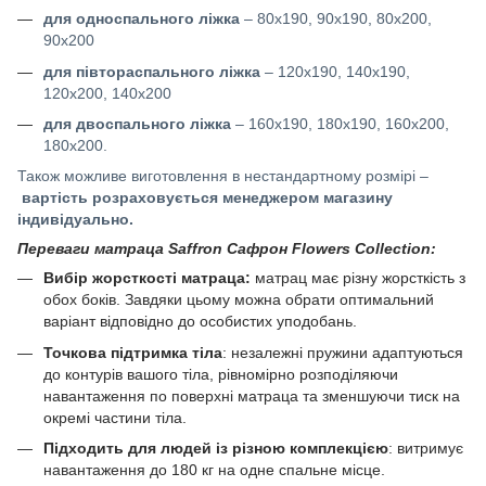
для односпального ліжка
– 80x190, 90x190, 80x200,
90x200
для півтораспального ліжка
– 120x190, 140x190,
120x200, 140x200
для двоспального ліжка
– 160x190, 180x190, 160x200,
180x200.
Також можливе виготовлення в нестандартному розмірі –
вартість розраховується менеджером магазину
індивідуально.
Переваги матраца Saffron Сафрон Flowers Collection:
Вибір жорсткості матраца:
матрац має різну жорсткість з
обох боків. Завдяки цьому можна обрати оптимальний
варіант відповідно до особистих уподобань.
Точкова підтримка тіла
: незалежні пружини адаптуються
до контурів вашого тіла, рівномірно розподіляючи
навантаження по поверхні матраца та зменшуючи тиск на
окремі частини тіла.
Підходить для людей із різною комплекцією
: витримує
навантаження до 180 кг на одне спальне місце.