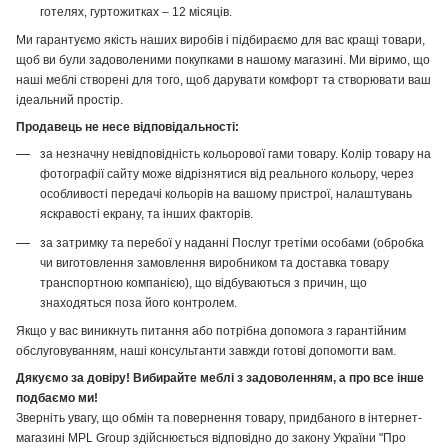
готелях, гуртожитках – 12 місяців.
Ми гарантуємо якість наших виробів і підбираємо для вас кращі товари,
щоб ви були задоволеними покупками в нашому магазині. Ми віримо, що
наші меблі створені для того, щоб дарувати комфорт та створювати ваш
ідеальний простір.
Продавець не несе відповідальності:
за незначну невідповідність кольорової гами товару. Колір товару на
фотографії сайту може відрізнятися від реального кольору, через
особливості передачі кольорів на вашому пристрої, налаштувань
яскравості екрану, та інших факторів.
за затримку та перебої у наданні Послуг третіми особами (обробка
чи виготовлення замовлення виробником та доставка товару
транспортною компанією), що відбуваються з причин, що
знаходяться поза його контролем.
Якщо у вас виникнуть питання або потрібна допомога з гарантійним
обслуговуванням, наші консультанти завжди готові допомогти вам.
Дякуємо за довіру! Вибирайте меблі з задоволенням, а про все інше
подбаємо ми!
Зверніть увагу, що обмін та повернення товару, придбаного в інтернет-
магазині MPL Group здійснюється відповідно до закону України "Про