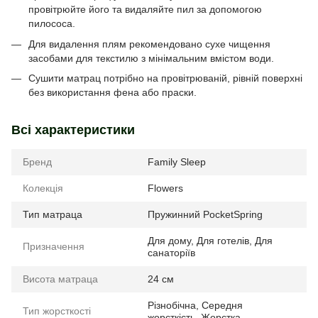
провітрюйте його та видаляйте пил за допомогою
пилососа.
Для видалення плям рекомендовано сухе чищення
засобами для текстилю з мінімальним вмістом води.
Сушити матрац потрібно на провітрюваній, рівній поверхні
без використання фена або праски.
Всі характеристики
Бренд
Family Sleep
Колекція
Flowers
Тип матраца
Пружинний PocketSpring
Для дому
,
Для готелів
,
Для
Призначення
санаторіїв
Висота матраца
24 см
Різнобічна
,
Середня
Тип жорсткості
жорсткість
,
Жорстка