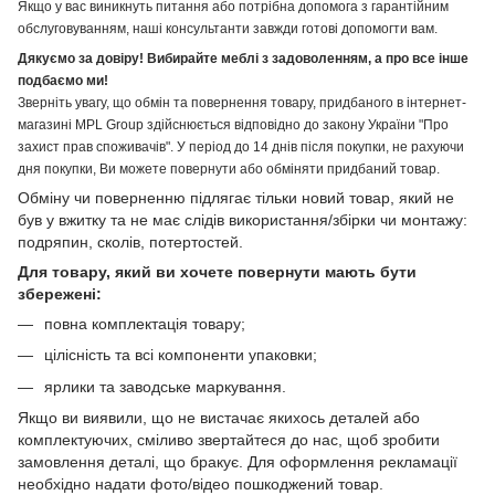
Якщо у вас виникнуть питання або потрібна допомога з гарантійним
обслуговуванням, наші консультанти завжди готові допомогти вам.
Дякуємо за довіру! Вибирайте меблі з задоволенням, а про все інше
подбаємо ми!
Зверніть увагу, що обмін та повернення товару, придбаного в інтернет-
магазині MPL Group здійснюється відповідно до закону України "Про
захист прав споживачів". У період до 14 днів після покупки, не рахуючи
дня покупки, Ви можете повернути або обміняти придбаний товар.
Обміну чи поверненню підлягає тільки новий товар, який не
був у вжитку та не має слідів використання/збірки чи монтажу:
подряпин, сколів, потертостей.
Для товару, який ви хочете повернути мають бути
збережені:
повна комплектація товару;
цілісність та всі компоненти упаковки;
ярлики та заводське маркування.
Якщо ви виявили, що не вистачає якихось деталей або
комплектуючих, сміливо звертайтеся до нас, щоб зробити
замовлення деталі, що бракує. Для оформлення рекламації
необхідно надати фото/відео пошкоджений товар.