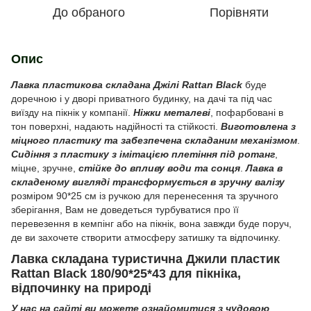
До обраного
Порівняти
Опис
Лавка пластикова складана Джілі Rattan Black
буде
доречною і у дворі приватного будинку, на дачі та під час
виїзду на пікнік у компанії.
Ніжки металеві
, пофарбовані в
тон поверхні, надають надійності та стійкості.
Виготовлена з
міцного пластику та забезпечена складаним механізмом
.
Сидіння з пластику з імітацією плетіння під ротанг
,
міцне, зручне,
стійке до впливу води та сонця
.
Лавка в
складеному вигляді трансформується в зручну валізу
розміром 90*25 см із ручкою для перенесення та зручного
зберігання, Вам не доведеться турбуватися про її
перевезення в кемпінг або на пікнік, вона завжди буде поруч,
де ви захочете створити атмосферу затишку та відпочинку.
Лавка складана туристична Джили пластик
Rattan Black 180/90*25*43 для пікніка,
відпочинку на природі
У нас на сайті ви можете ознайомитися з чудовою