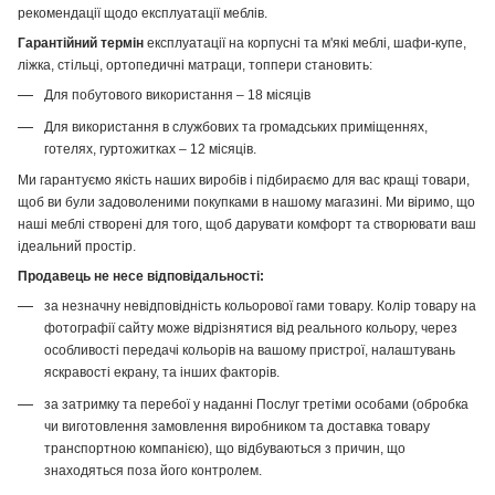
рекомендації щодо експлуатації меблів.
Гарантійний термін
експлуатації на корпусні та м'які меблі, шафи-купе,
ліжка, стільці, ортопедичні матраци, топпери становить:
Для побутового використання – 18 місяців
Для використання в службових та громадських приміщеннях,
готелях, гуртожитках – 12 місяців.
Ми гарантуємо якість наших виробів і підбираємо для вас кращі товари,
щоб ви були задоволеними покупками в нашому магазині. Ми віримо, що
наші меблі створені для того, щоб дарувати комфорт та створювати ваш
ідеальний простір.
Продавець не несе відповідальності:
за незначну невідповідність кольорової гами товару. Колір товару на
фотографії сайту може відрізнятися від реального кольору, через
особливості передачі кольорів на вашому пристрої, налаштувань
яскравості екрану, та інших факторів.
за затримку та перебої у наданні Послуг третіми особами (обробка
чи виготовлення замовлення виробником та доставка товару
транспортною компанією), що відбуваються з причин, що
знаходяться поза його контролем.