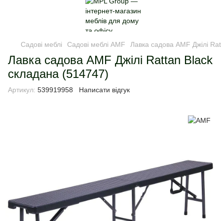
Садові меблі
Садові меблі AMF
Лавка садова AMF Джілі Rat
Лавка садова AMF Джілі Rattan Black
складана (514747)
Артикул:
539919958
Написати відгук