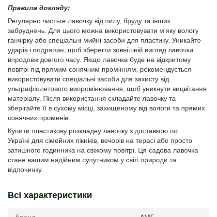
Правила догляду:
Регулярно чистьте лавочку від пилу, бруду та інших
забруднень. Для цього можна використовувати м'яку вологу
ганчірку або спеціальні мийні засоби для пластику.
Уникайте
ударів і подряпин, щоб зберегти зовнішній вигляд лавочки
впродовж довгого часу. Якщо лавочка буде на відкритому
повітрі під прямим сонячним промінням, рекомендується
використовувати спеціальні засоби для захисту від
ультрафіолетового випромінювання, щоб уникнути вицвітання
матеріалу. Після використання складайте лавочку та
зберігайте її в сухому місці, захищеному від вологи та прямих
сонячних променів.
Купити пластикову розкладну лавочку з доставкою по
Україні для сімейних пікніків, вечорів на терасі або просто
затишного годинника на свіжому повітрі. Ця садова лавочка
стане вашим надійним супутником у світі природи та
відпочинку.
Всі характеристики
Бренд
AMF