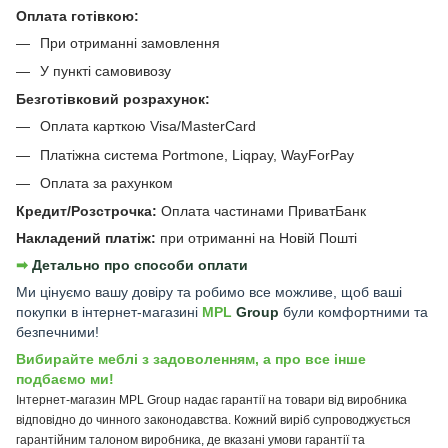
Оплата готівкою:
При отриманні замовлення
У пункті самовивозу
Безготівковий розрахунок:
Оплата карткою Visa/MasterCard
Платіжна система Portmone, Liqpay, WayForPay
Оплата за рахунком
Кредит/Розстрочка:
Оплата частинами ПриватБанк
Накладений платіж:
при отриманні на Новій Пошті
➡︎
Детально про способи оплати
Ми цінуємо вашу довіру та робимо все можливе, щоб ваші
покупки в інтернет-магазині
MPL
Group
були комфортними та
безпечними!
Вибирайте меблі з задоволенням, а про все інше
подбаємо ми!
Інтернет-магазин MPL Group надає гарантії на товари від виробника
відповідно до чинного законодавства. Кожний виріб супроводжується
гарантійним талоном виробника, де вказані умови гарантії та