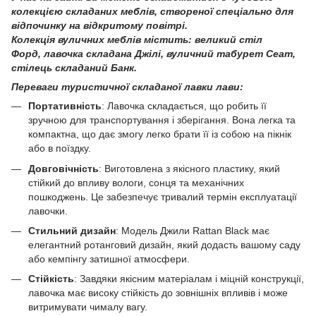
колекцією складаних меблів, створеної спеціально для
відпочинку на відкритому повітрі.
Колекція вуличних меблів містить: великий стіл
Форд, лавочка складана Джілі, вуличний табурет Сеат,
стілець складаний Банк.
Переваги туристичної складаної лавки лави:
Портативність
: Лавочка складається, що робить її
зручною для транспортування і зберігання. Вона легка та
компактна, що дає змогу легко брати її із собою на пікнік
або в поїздку.
Довговічність
: Виготовлена з якісного пластику, який
стійкий до впливу вологи, сонця та механічних
пошкоджень. Це забезпечує тривалий термін експлуатації
лавочки.
Стильний дизайн
: Модель Джили Rattan Black має
елегантний ротанговий дизайн, який додасть вашому саду
або кемпінгу затишної атмосфери.
Стійкість
: Завдяки якісним матеріалам і міцній конструкції,
лавочка має високу стійкість до зовнішніх впливів і може
витримувати чималу вагу.