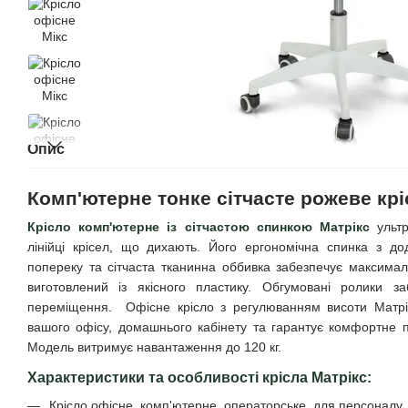
Опис
Комп'ютерне тонке сітчасте рожеве крі
Крісло комп'ютерне із сітчастою спинкою Матрікс
ульт
лінійці крісел, що дихають. Його ергономічна спинка з до
попереку та сітчаста тканинна оббивка забезпечує максимал
виготовлений із якісного пластику. Обгумовані ролики з
переміщення. Офісне крісло з регулюванням висоти Матрік
вашого офісу, домашнього кабінету та гарантує комфортне 
Модель витримує навантаження до 120 кг.
Характеристики та особливості крісла Матрікс:
Крісло офісне, комп'ютерне, операторське, для персоналу