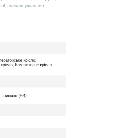
трої, налаштуваннями
ператорське крісло
,
 крісло
,
Комп'ютерне крісло
 спинкою (HB)