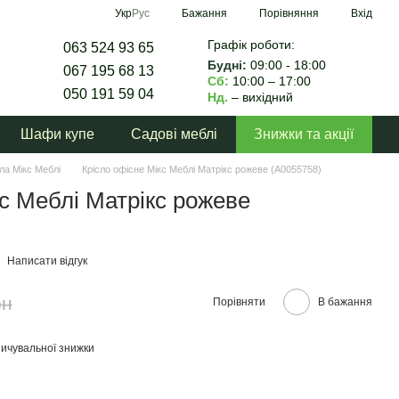
Порівняння
Укр
Рус
Бажання
Вхід
Графік роботи:
063 524 93 65
Будні:
09:00 - 18:00
067 195 68 13
Сб:
10:00 – 17:00
050 191 59 04
Нд.
– вихідний
Шафи купе
Садові меблі
Знижки та акції
сла Мікс Меблі
Крісло офісне Мікс Меблі Матрікс рожеве (А0055758)
кс Меблі Матрікс рожеве
Написати відгук
рн
Порівняти
В бажання
ичувальної знижки