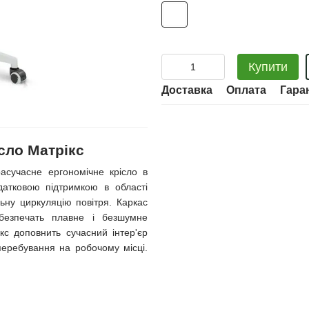
Купити
Доставка
Оплата
Гара
сло Матрікс
расучасне ергономічне крісло в
датковою підтримкою в області
ьну циркуляцію повітря. Каркас
абезпечать плавне і безшумне
с доповнить сучасний інтер'єр
перебування на робочому місці.