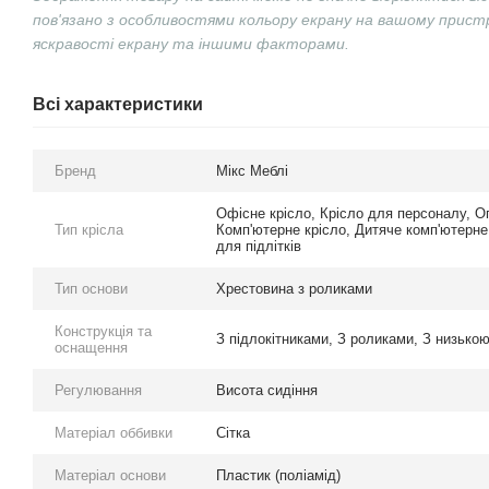
пов'язано з особливостями кольору екрану на вашому прис
яскравості екрану та іншими факторами.
Всі характеристики
Бренд
Мікс Меблі
Офісне крісло
,
Крісло для персоналу
,
О
Тип крісла
Комп'ютерне крісло
,
Дитяче комп'ютерне
для підлітків
Тип основи
Хрестовина з роликами
Конструкція та
З підлокітниками
,
З роликами
,
З низькою
оснащення
Регулювання
Висота сидіння
Матеріал оббивки
Сітка
Матеріал основи
Пластик (поліамід)