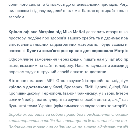
сонячного світла та близькості до опалювальних приладів. Регу
пилососом і відразу видаляйте плями. Каркас протирайте вол
засобом.
Крісло офісне Матрікс від Мікс Меблі
дозволить створити к
простору, подбає про здоров'я вашого хребта та підтримає пр
виготовлена ​​і якісних та довговічних матеріалів, і буде вашим
навчанні.
Купити комп'ютерне крісло для персонала Матрі
Оформляйте замовлення через кошик, пишіть нам у чат або пр
яким, вказаним на сайті телефону. Наші консультанти завжди 
порекомендують зручний спосіб оплати та доставки.
В інтернет-магазині MPL-Group зручний інтерфейс та вигідні у
крісло з доставкою
у Києві, Броварах, Білій Церкві, Дніпрі, В
Кропивницькому, Тернополі, Івано-Франківську, у Львові. Інте
великий вибір, всі популярні та зручні способи оплати, акції т
будь-якої точки України (крім тимчасово окупованих територій).
Виробник залишає за собою право без повідомлення спожива
характеристик виробів для покращення їх технологічних та
Зображення товару на сайті може не значно відрізнятися ві