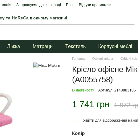
рмація
Запрошуємо до співпраці
Блог
Відгуки про магазин
ісу та HoReCa
в одному магазині
Ліжка
Матраци
Текстиль
Корпусні меблі
Головна
Офісні крісла
Офісні крі
Крісло офісне Мі
(А0055758)
В наявності
Артикул: 2143883106
1 741 грн
1 872 г
Увійти
для відображення накоп
%
Колір