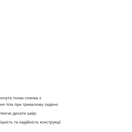
игнута тонка спинка з
я тіла при тривалому сидінні.
ляючи дихати шкірі.
ність та надійність конструкції