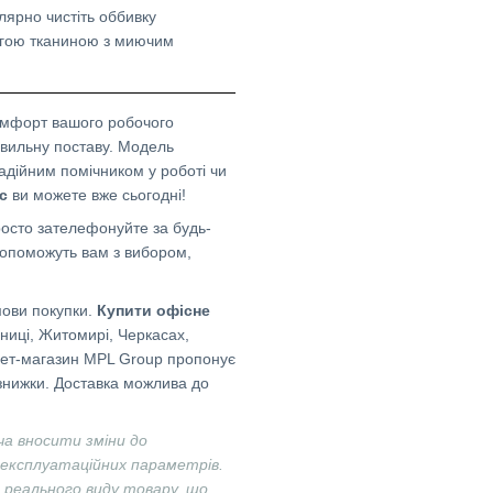
лярно чистіть оббивку
огою тканиною з миючим
омфорт вашого робочого
авильну поставу. Модель
 надійним помічником у роботі чи
кс
ви можете вже сьогодні!
осто зателефонуйте за будь-
допоможуть вам з вибором,
мови покупки.
Купити офісне
інниці, Житомирі, Черкасах,
рнет-магазин MPL Group пропонує
а знижки. Доставка можлива до
ча вносити зміни до
 експлуатаційних параметрів.
д реального виду товару, що