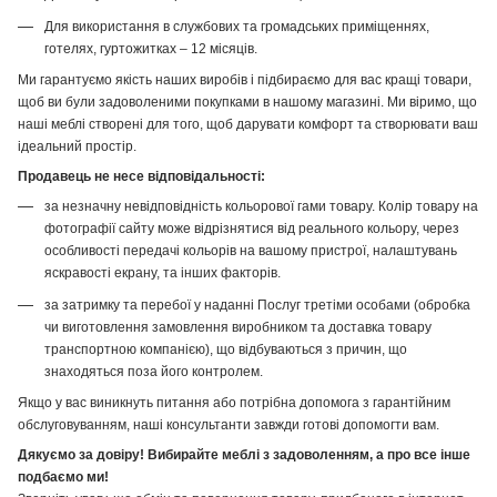
Для використання в службових та громадських приміщеннях,
готелях, гуртожитках – 12 місяців.
Ми гарантуємо якість наших виробів і підбираємо для вас кращі товари,
щоб ви були задоволеними покупками в нашому магазині. Ми віримо, що
наші меблі створені для того, щоб дарувати комфорт та створювати ваш
ідеальний простір.
Продавець не несе відповідальності:
за незначну невідповідність кольорової гами товару. Колір товару на
фотографії сайту може відрізнятися від реального кольору, через
особливості передачі кольорів на вашому пристрої, налаштувань
яскравості екрану, та інших факторів.
за затримку та перебої у наданні Послуг третіми особами (обробка
чи виготовлення замовлення виробником та доставка товару
транспортною компанією), що відбуваються з причин, що
знаходяться поза його контролем.
Якщо у вас виникнуть питання або потрібна допомога з гарантійним
обслуговуванням, наші консультанти завжди готові допомогти вам.
Дякуємо за довіру! Вибирайте меблі з задоволенням, а про все інше
подбаємо ми!