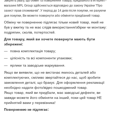
Зверніть увагу, що обмін та повернення товару, придбаного в інтернет-
магазині MPL Group здійснюється відповідно до закону України "Про
захист прав споживачів". У період до 14 днів після покупки, не рахуючи
дня покупки, Ви можете повернути або обміняти придбаний товар.
Обміну чи поверненню підлягає тільки новий товар, який не
був у вжитку та не має слідів використання/збірки чи монтажу:
подряпин, сколів, потертостей.
Для товару, який ви хочете повернути мають бути
збережені:
повна комплектація товару;
цілісність та всі компоненти упаковки;
ярлики та заводське маркування.
Якщо ви виявили, що не вистачає якихось деталей або
комплектуючих, сміливо звертайтеся до нас, щоб зробити
замовлення деталі, що бракує. Для оформлення рекламації
необхідно надати фото/відео пошкоджений товар.
Якщо товар, який ви придбали, має заводські дефекти, ви
завжди можете його обміняти на інший, поки цей товар НЕ
прийнятий вами у перевізника!
Поверненню не підлягає: