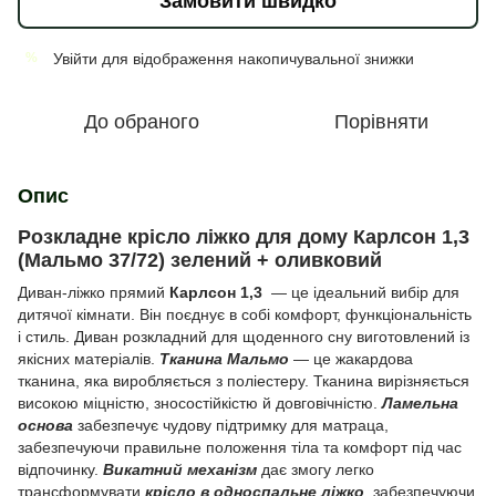
Замовити швидко
Увійти
для відображення накопичувальної знижки
%
До обраного
Порівняти
Опис
Розкладне крісло ліжко для дому Карлсон 1,3
(Мальмо 37/72) зелений + оливковий
Диван-ліжко прямий
Карлсон 1,3
— це ідеальний вибір для
дитячої кімнати. Він поєднує в собі комфорт, функціональність
і стиль. Диван розкладний для щоденного сну виготовлений із
якісних матеріалів.
Тканина Мальмо
— це жакардова
тканина, яка виробляється з поліестеру. Тканина вирізняється
високою міцністю, зносостійкістю й довговічністю.
Ламельна
основа
забезпечує чудову підтримку для матраца,
забезпечуючи правильне положення тіла та комфорт під час
відпочинку.
Викатний механізм
дає змогу легко
трансформувати
крісло в односпальне ліжко
, забезпечуючи