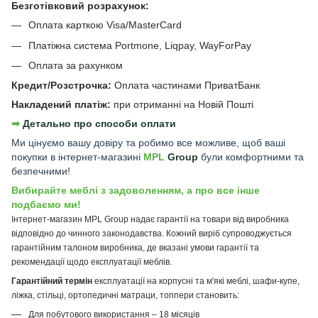
Безготівковий розрахунок:
Оплата карткою Visa/MasterCard
Платіжна система Portmone, Liqpay, WayForPay
Оплата за рахунком
Кредит/Розстрочка:
Оплата частинами ПриватБанк
Накладений платіж:
при отриманні на Новій Пошті
➡︎
Детально про способи оплати
Ми цінуємо вашу довіру та робимо все можливе, щоб ваші
покупки в інтернет-магазині
MPL
Group
були комфортними та
безпечними!
Вибирайте меблі з задоволенням, а про все інше
подбаємо ми!
Інтернет-магазин MPL Group надає гарантії на товари від виробника
відповідно до чинного законодавства. Кожний виріб супроводжується
гарантійним талоном виробника, де вказані умови гарантії та
рекомендації щодо експлуатації меблів.
Гарантійний термін
експлуатації на корпусні та м'які меблі, шафи-купе,
ліжка, стільці, ортопедичні матраци, топпери становить:
Для побутового використання – 18 місяців