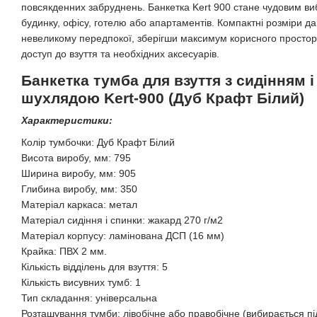
повсякденних забруднень. Банкетка Kert 900 стане чудовим ви
будинку, офісу, готелю або апартаментів. Компактні розміри даю
невеликому передпокої, зберігши максимум корисного простор
доступ до взуття та необхідних аксесуарів.
Банкетка тумба для взуття з сидінням 
шухлядою Kert-900 (Дуб Крафт Білий)
Характеристики:
Колір тумбочки: Дуб Крафт Білий
Висота виробу, мм: 795
Ширина виробу, мм: 905
Глибина виробу, мм: 350
Матеріал каркаса: метал
Матеріал сидіння і спинки: жакард 270 г/м2
Матеріал корпусу: ламінована ДСП (16 мм)
Крайка: ПВХ 2 мм.
Кількість відділень для взуття: 5
Кількість висувних тумб: 1
Тип складання: універсальна
Розташування тумби: лівобічне або правобічне (вибирається пі