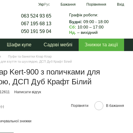
Порівняння
Укр
Рус
Бажання
Вхід
Графік роботи:
063 524 93 65
Будні:
09:00 - 18:00
067 195 68 13
Сб:
10:00 – 17:00
050 191 59 04
Нд.
– вихідний
Шафи купе
Садові меблі
Знижки та акції
и
Пуфи та банкетки Knap Knap
и для взуття та шухлядою, ДСП Дуб Крафт Білий
ap Kert-900 з поличками для
дою, ДСП Дуб Крафт Білий
012611
Написати відгук
рн
Порівняти
В бажання
ичувальної знижки