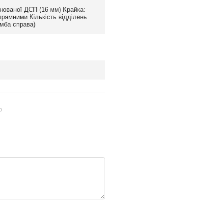
нованої ДСП (16 мм) Крайка:
рямними Кількість відділень
умба справа)
ю