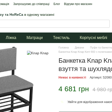
рмація
Запрошуємо до співпраці
Блог
Відгуки про магазин
ісу та HoReCa
в одному магазині
Ліжка
Матраци
Текстиль
Корпусні меблі
Головна
Дивани
Пуфи та банкетк
Банкетка Knap Knap Kert-900 з поличкам
Банкетка Knap Kn
взуття та шухля
Немає в наявності
Артикул: S208
4 681 грн
4 980 г
Увійти
для відображення накоп
%