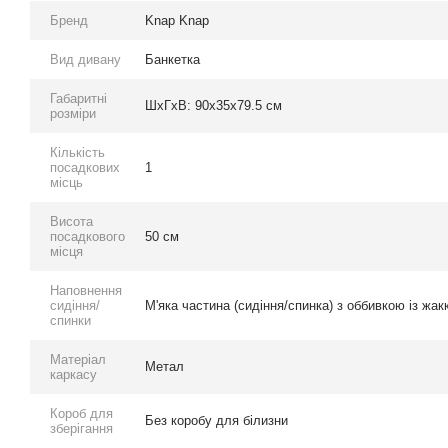
Бренд
Knap Knap
Вид дивану
Банкетка
Габаритні
ШхГхВ: 90х35х79.5 см
розміри
Кількість
посадкових
1
місць
Висота
посадкового
50 см
місця
Наповнення
сидіння/
М'яка частина (сидіння/спинка) з оббивкою із жак
спинки
Матеріал
Метал
каркасу
Короб для
Без коробу для білизни
зберігання