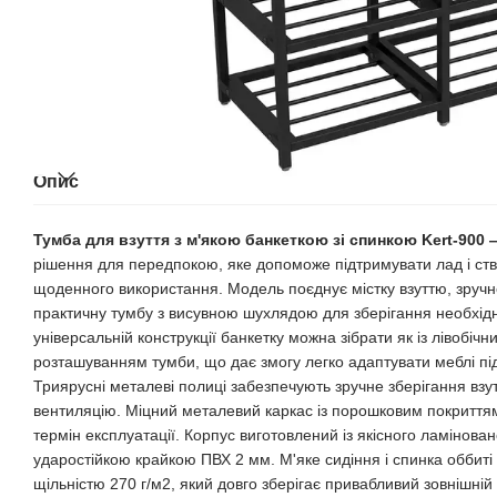
Опис
Тумба для взуття з м'якою банкеткою зі спинкою Kert-900
рішення для передпокою, яке допоможе підтримувати лад і ст
щоденного використання. Модель поєднує містку взуттю, зручне
практичну тумбу з висувною шухлядою для зберігання необхідн
універсальній конструкції банкетку можна зібрати як із лівобічни
розташуванням тумби, що дає змогу легко адаптувати меблі п
Триярусні металеві полиці забезпечують зручне зберігання взу
вентиляцію. Міцний металевий каркас із порошковим покриттям 
термін експлуатації. Корпус виготовлений із якісного ламінова
ударостійкою крайкою ПВХ 2 мм. М'яке сидіння і спинка оббит
щільністю 270 г/м2, який довго зберігає привабливий зовнішній 