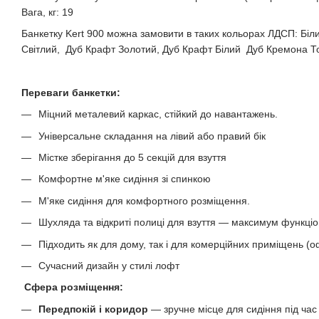
Вага, кг: 19
Банкетку Kert 900 можна замовити в таких кольорах ЛДСП: Біл
Світлий, Дуб Крафт Золотий, Дуб Крафт Білий Дуб Кремона Т
Переваги банкетки:
Міцний металевий каркас, стійкий до навантажень.
Універсальне складання на лівий або правий бік
Містке зберігання до 5 секцій для взуття
Комфортне м'яке сидіння зі спинкою
М'яке сидіння для комфортного розміщення.
Шухляда та відкриті полиці для взуття — максимум функціо
Підходить як для дому, так і для комерційних приміщень (оф
Сучасний дизайн у стилі лофт
Сфера розміщення:
Передпокій і коридор
— зручне місце для сидіння під час