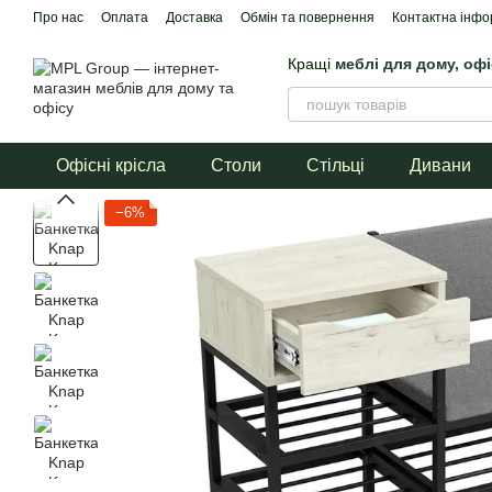
Перейти до основного контенту
Про нас
Оплата
Доставка
Обмін та повернення
Контактна інфо
Кращі
меблі для дому, оф
Офісні крісла
Столи
Стільці
Дивани
−6%