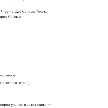
ий, Венге, Дуб Сонома, Ательє
орро Кашемір.
нальності.
іс, готелю, салон).
 перевзування, а також стильний