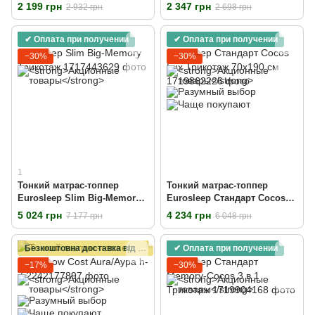
Трикотаж
Кокос
2 199 грн
2 347 грн
2 932 грн
2 698 грн
✔ Оплата при получении
✔ Оплата при получении
−30%
−30%
1
Тонкий матрас-топпер
Тонкий матрас-топпер
Eurosleep Slim Big-Memory
Eurosleep Стандарт Cocos
Трикотаж
Lux Трикотаж 70х190 см
5 024 грн
4 234 грн
7 177 грн
6 048 грн
Безкоштовна доставка від 6000 грн
✔ Оплата при получении
−17%
−30%