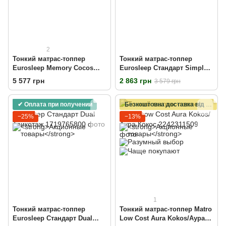
2
Тонкий матрас-топпер
Тонкий матрас-топпер
Eurosleep Memory Cocos
Eurosleep Стандарт Simplex
Massage
Strong Трикотаж
5 577 грн
2 863 грн
3 579 грн
✔ Оплата при получении
Безкоштовна доставка від 6000 грн
−25%
−13%
1
Тонкий матрас-топпер
Тонкий матрас-топпер Matro
Eurosleep Стандарт Dual
Low Cost Aura Kokos/Аура