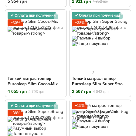
5 954 грн
2 911 грн
4 852 грн
✔ Оплата при получении
✔ Оплата при получении
−30%
−38%
3
Тонкий матрас-топпер
Тонкий матрас-топпер
Eurosleep Slim Cocos-Mix
Eurosleep Slim Super Strong
Трикотаж
Жаккард
4 055 грн
2 507 грн
5 793 грн
4 043 грн
✔ Оплата при получении
−15%
−38%