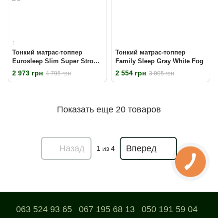
1
Тонкий матрас-топпер
Тонкий матрас-топпер
Eurosleep Slim Super Strong
Family Sleep Gray White Fog
Трикотаж
2 973 грн
2 554 грн
4 795 грн
3 005 грн
Показать еще 20 товаров
Назад
Вперед
1
из 4
063 524 93 65
067 195 68 13
050 191 59 04