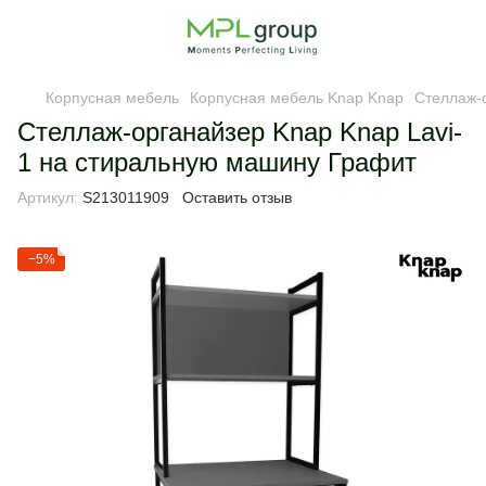
Корпусная мебель
Корпусная мебель Knap Knap
Стеллаж-
Стеллаж-органайзер Knap Knap Lavi-
1 на стиральную машину Графит
Артикул:
S213011909
Оставить отзыв
−5%