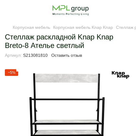
Корпусная мебель
Корпусная мебель Knap Knap
Стеллаж р
Стеллаж раскладной Knap Knap
Breto-8 Ателье светлый
Артикул:
S213081810
Оставить отзыв
−5%