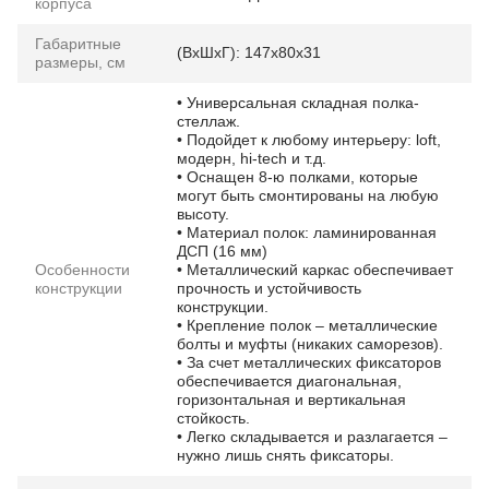
корпуса
Габаритные
(ВхШхГ): 147х80х31
размеры, см
• Универсальная складная полка-
стеллаж.
• Подойдет к любому интерьеру: loft,
модерн, hi-tech и т.д.
• Оснащен 8-ю полками, которые
могут быть смонтированы на любую
высоту.
• Материал полок: ламинированная
ДСП (16 мм)
Особенности
• Металлический каркас обеспечивает
конструкции
прочность и устойчивость
конструкции.
• Крепление полок – металлические
болты и муфты (никаких саморезов).
• За счет металлических фиксаторов
обеспечивается диагональная,
горизонтальная и вертикальная
стойкость.
• Легко складывается и разлагается –
нужно лишь снять фиксаторы.