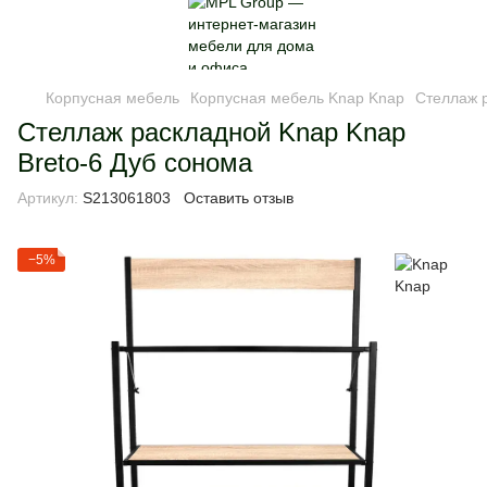
Корпусная мебель
Корпусная мебель Knap Knap
Стеллаж р
Стеллаж раскладной Knap Knap
Breto-6 Дуб сонома
Артикул:
S213061803
Оставить отзыв
−5%