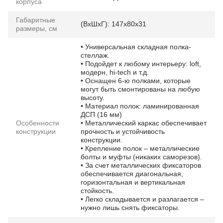
корпуса
Габаритные
(ВхШхГ): 147х80х31
размеры, см
• Универсальная складная полка-
стеллаж.
• Подойдет к любому интерьеру: loft,
модерн, hi-tech и т.д.
• Оснащен 6-ю полками, которые
могут быть смонтированы на любую
высоту.
• Материал полок: ламинированная
ДСП (16 мм)
Особенности
• Металлический каркас обеспечивает
конструкции
прочность и устойчивость
конструкции.
• Крепление полок – металлические
болты и муфты (никаких саморезов).
• За счет металлических фиксаторов
обеспечивается диагональная,
горизонтальная и вертикальная
стойкость.
• Легко складывается и разлагается –
нужно лишь снять фиксаторы.