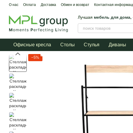
Перейти к основному контенту
О нас
Оплата
Доставка
Обмен и возврат
Контактная информац
Лучшая
мебель для дома,
Офисные кресла
Столы
Стулья
Диваны
−5%