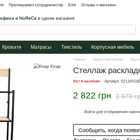
ия
Приглашаем к сотрудничеству
Блог
Отзывы о магазине
 офиса и HoReCa
в одном магазине
Кровати
Матрасы
Текстиль
Корпусная мебель
Главная
Корпусная мебель
Корпу
Стеллаж раскладн
Нет в наличии
Артикул: S2130418
2 822 грн
2 970 г
Войти
для отображения накопи
%
Сообщить, когда появи