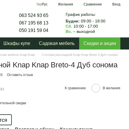
Сравнение
Укр
Рус
Желания
Вход
График работы:
063 524 93 65
Будни:
09:00 - 18:00
067 195 68 13
Сб.
10:00 - 17:00
050 191 59 04
Вс.
– выходной
Шкафы купе
Садовая мебель
Скидки и акции
сная мебель Knap Knap
Стеллаж раскладной Knap Knap Breto-4 Дуб сонома
ой Knap Knap Breto-4 Дуб сонома
03
Оставить отзыв
рн
К сравнению
В желания
тельной скидки
тся