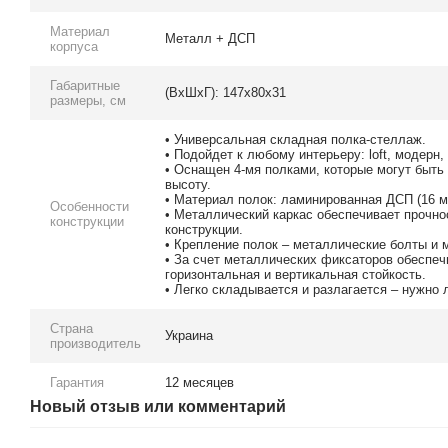
Материал
Металл + ДСП
корпуса
Габаритные
(ВхШхГ): 147х80х31
размеры, см
• Универсальная складная полка-стеллаж.
• Подойдет к любому интерьеру: loft, модерн, h
• Оснащен 4-мя полками, которые могут быт
высоту.
• Материал полок: ламинированная ДСП (16 м
Особенности
• Металлический каркас обеспечивает прочно
конструкции
конструкции.
• Крепление полок – металлические болты и 
• За счет металлических фиксаторов обеспеч
горизонтальная и вертикальная стойкость.
• Легко складывается и разлагается – нужно
Страна
Украина
производитель
Гарантия
12 месяцев
Новый отзыв или комментарий