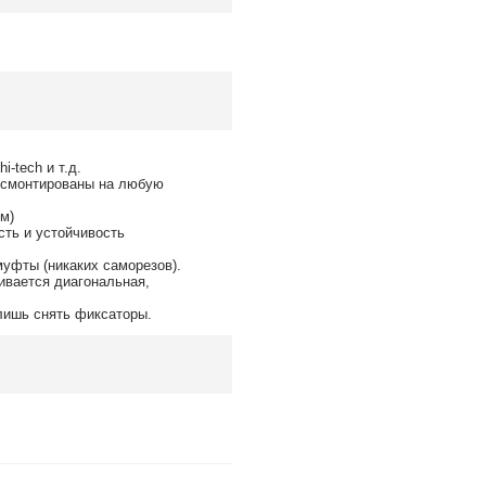
i-tech и т.д.
ь смонтированы на любую
м)
сть и устойчивость
муфты (никаких саморезов).
ивается диагональная,
 лишь снять фиксаторы.