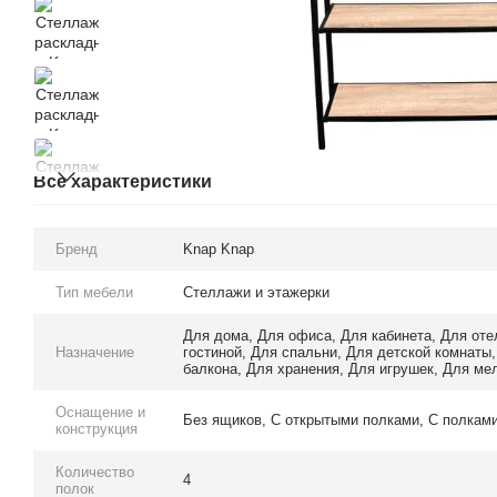
Все характеристики
Бренд
Knap Knap
Тип мебели
Стеллажи и этажерки
Для дома
,
Для офиса
,
Для кабинета
,
Для оте
Назначение
гостиной
,
Для спальни
,
Для детской комнаты
балкона
,
Для хранения
,
Для игрушек
,
Для ме
Оснащение и
Без ящиков
,
С открытыми полками
,
С полкам
конструкция
Количество
4
полок