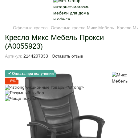
Офисные кресла
Офисные кресла Микс Мебель
Кресло Ми
Кресло Микс Мебель Прокси
(А0055923)
Артикул:
2144297933
Оставить отзыв
✔ Оплата при получении
−8%