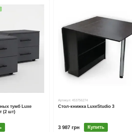
распашные шкафы, пеналы, тумбы, комоды, полки и 
разнообразие размеров, универсальное внутреннее 
дверей: от дверей с художественным пескоструем д
вставок. На производстве доступно более 2000 комби
свой собственный уникальный дизайн.
Благодаря большим объемам производитель
Luxe
St
производителей, что позволяет контролировать каче
доступной для клиентов.
Артикул: 453756274
ных тумб Luxe
Стол-книжка LuxeStudio 3
 (2 шт)
ь
Купить
3 987 грн