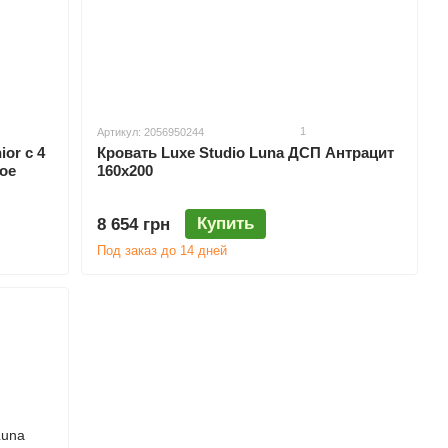
1
Артикул: 2056950244
or с 4
Кровать Luxe Studio Luna ДСП Антрацит
ое
160х200
Купить
8 654 грн
Под заказ до 14 дней