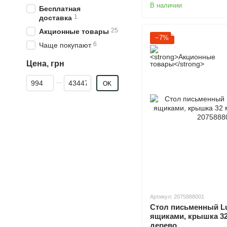
В наличии
Бесплатная
1
доставка
25
Акционные товары
−7%
6
Чаще покупают
Цена, грн
От Цена, грн
До Цена, грн
OK
Артикул: 2075888001
Стол письменный Lux
ящиками, крышка 3
дерево