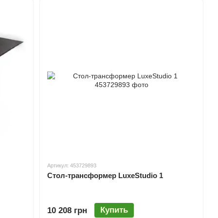
стеллажи. Особенности шкафов-купе включают в себя
наполнение, различные варианты сборки и многообразие
о дверей с цветным стеклом и различными материалами
наций шкафов, что позволяет каждому клиенту создать
udio
имеет прямые поставки сырья от заводов-
ство материалов и фурнитуры, оставаясь при этом
Артикул: 453729893
Стол-трансформер LuxeStudio 1
Купить
10 208 грн