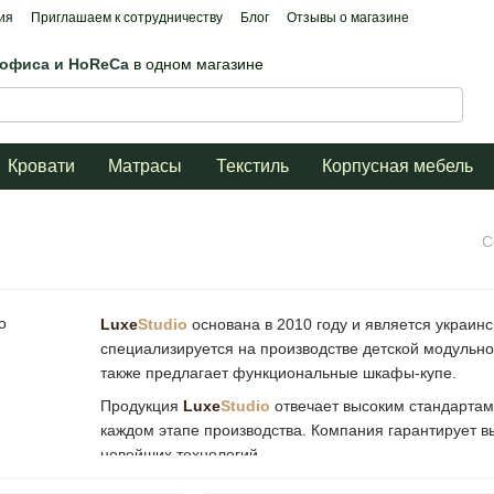
ия
Приглашаем к сотрудничеству
Блог
Отзывы о магазине
 офиса и HoReCa
в одном магазине
Кровати
Матрасы
Текстиль
Корпусная мебель
С
Luxe
Studio
основана в 2010 году и является украин
специализируется на производстве детской модульно
также предлагает функциональные шкафы-купе.
Продукция
Luxe
Studio
отвечает высоким стандартам 
каждом этапе производства. Компания гарантирует 
новейших технологий.
В ассортименте производства представлена мебель д