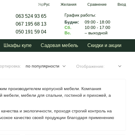
Сравнение
Укр
Рус
Желания
Вход
График работы:
063 524 93 65
Будни:
09:00 - 18:00
067 195 68 13
Сб.
10:00 - 17:00
050 191 59 04
Вс.
– выходной
Шкафы купе
Садовая мебель
Скидки и акции
ортировка:
по популярности
Отображение:
ским производителем корпусной мебели. Компания
й мебели, мебели для спальни, гостиной и прихожей, а
качества и экологичности, проходя строгий контроль на
высокое качество своей продукции благодаря применению
ля прихожих, кухонь и гостинных, а также шкафы-купе,