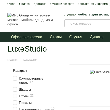
Перейти к основному контенту
О нас
Оплата
Доставка
Обмен и возврат
Контактная информац
Пользовательское соглашение
Договор публичной оферты
Лучшая
мебель для дома,
Офисные кресла
Столы
Стулья
Диваны
LuxeStudio
Главная
LuxeStudio
Раздел
Компьютерные
17
столы
10
Шкафы
22
Столы
5
Пеналы
10
Письменные столы