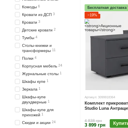
6
Комоды
Бесплатная доставка
3
Кровати из ДСП
−19%
3
Кровати
2
Детские кровати
4
Тумбы
Столы-книжки и
11
трансформеры
4
Полки
24
Корпусная мебель
1
Журнальные столы
1
Шкафы купе
1
Зеркала
Шкафы-купе
Артикул: 3099918364
1
двухдверные
Комплект прикроват
Studio Luna Антрацит
Шкафы-купе для
1
прихожей
4 838 грн
24
Скидки и акции
Купит
3 899 грн