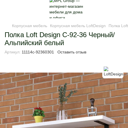
Корпусная мебель
Корпусная мебель LoftDesign
Полка Lof
Полка Loft Design C-92-36 Черный/
Альпийский белый
Артикул:
11114c-92360301
Оставить отзыв