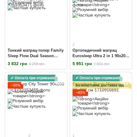
2
Тонкий матрац-топер Family
Ортопедичний матрац
Sleep Flow Dual Season
Eurosleep Ultra 2 in 1 90х200
90х200 см
см
3 832 грн
5 951 грн
4 258 грн
7 001 грн
✔ Оплата при отриманні
✔ Оплата при отриманні
−30%
Безкоштовна доставка від 15000 грн
−40%
3
1