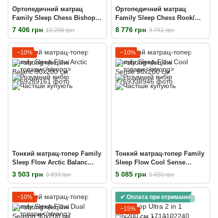
Ортопедичний матрац
Ортопедичний матрац
Family Sleep Chess Bishop
Family Sleep Chess Rook/
90х200 см
Рок 90x200 см
7 406 грн
8 776 грн
10 286 грн
9 751 грн
−10%
−10%
Тонкий матрац-топер Family
Тонкий матрац-топер Family
Sleep Flow Arctic Balanc
Sleep Flow Cool Sense
90х200 см
90х200 см
3 503 грн
5 085 грн
3 893 грн
5 650 грн
−10%
✔ Оплата при отриманні
−15%