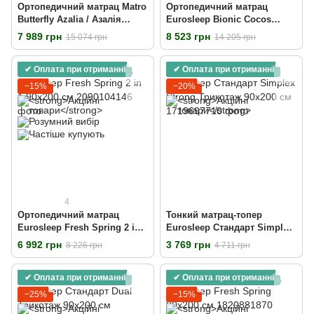
Ортопедичний матрац Matro
Ортопедичний матрац
Butterfly Azalia / Азалія
Eurosleep Bionic Cocos
90х200 см
90х200 см
7 989 грн
8 523 грн
15 074 грн
14 205 грн
✔ Оплата при отриманні
✔ Оплата при отриманні
−15%
−20%
4
Ортопедичний матрац
Тонкий матрац-топер
Eurosleep Fresh Spring 2 in 1
Eurosleep Стандарт Simplex
90х200 см
Strong Трикотаж 90х200 см
6 992 грн
3 769 грн
8 226 грн
4 711 грн
✔ Оплата при отриманні
✔ Оплата при отриманні
−25%
−15%